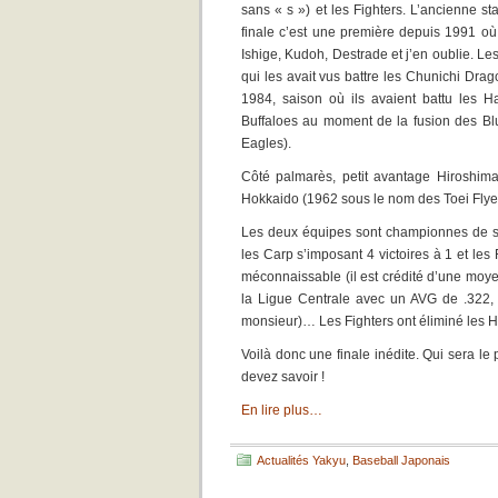
sans « s ») et les Fighters. L’ancienne s
finale c’est une première depuis 1991 où 
Ishige, Kudoh, Destrade et j’en oublie. Le
qui les avait vus battre les Chunichi Dra
1984, saison où ils avaient battu les 
Buffaloes au moment de la fusion des Bl
Eagles).
Côté palmarès, petit avantage Hiroshima 
Hokkaido (1962 sous le nom des Toei Flye
Les deux équipes sont championnes de sai
les Carp s’imposant 4 victoires à 1 et les
méconnaissable (il est crédité d’une moye
la Ligue Centrale avec un AVG de .322,
monsieur)… Les Fighters ont éliminé les 
Voilà donc une finale inédite. Qui sera 
devez savoir !
En lire plus…
Actualités Yakyu
,
Baseball Japonais