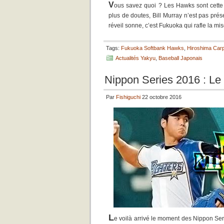
V
ous savez quoi ? Les Hawks sont cette 
plus de doutes, Bill Murray n’est pas pré
réveil sonne, c’est Fukuoka qui rafle la m
Tags:
Fukuoka Softbank Hawks
,
Hiroshima Car
Actualités Yakyu
,
Baseball Japonais
Nippon Series 2016 : Le 
Par
Fishiguchi
22 octobre 2016
L
e voilà arrivé le moment des Nippon Seri