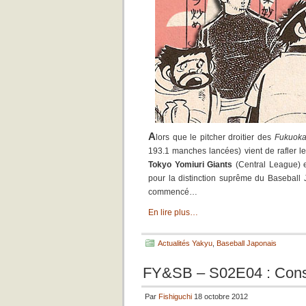
A
lors que le pitcher droitier des
Fukuoka
193.1 manches lancées) vient de rafler 
Tokyo Yomiuri Giant
s
(Central League) 
pour la distinction suprême du Baseball 
commencé…
En lire plus…
Actualités Yakyu
,
Baseball Japonais
FY&SB – S02E04 : Cons
Par
Fishiguchi
18 octobre 2012