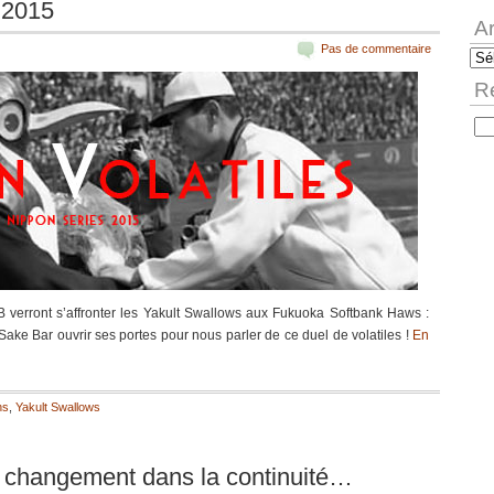
 2015
A
Pas de commentaire
Arc
R
Rec
 verront s’affronter les Yakult Swallows aux Fukuoka Softbank Haws :
 Sake Bar ouvrir ses portes pour nous parler de ce duel de volatiles !
En
ns
,
Yakult Swallows
 changement dans la continuité…