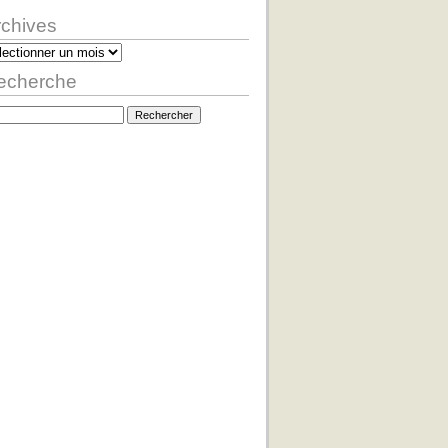
rchives
hives
echerche
hercher :