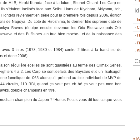
T
tar de MLB, Hiroki Kuroda, face à la future, Shohei Ohtani. Les Carp en
ils s’étaient inclinés face aux Seibu Lions de Kiyohara, Akiyama, Itoh,
Id
s Fighters reviennent en série pour la première fois depuis 2006, édition
I
gons de Nagoya. Du côté de Hiroshima, le dernier titre suprême date de
C
Hankyu Braves (équipe ensuite devenue les Orix Bluewave puis Orix
uewave et des Buffaloes -un truc bien moche-, et de la naissance des
F
F
avec 3 titres (1978, 1980 et 1984) contre 2 titres à la franchise de
S
rs et donc 2006).
Ca
son régulière et elles se sont qualifiées au terme des Climax Series,
 Fighters 4 à 2. Les Carp se sont défaits des Baystars et d’un Tsutsugoh
nne famélique de .063 alors qu’il prétend au titre individuel de MVP de
 44 circuits, 110 RBI, quand ça veut pas eh bé ça veut pas mon bon
Hawks, double champions en titre.
le prochain champion du Japon ?! Honus Pocus vous dit tout ce que vous
« M