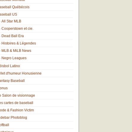
aseball Québécois
aseball US
All Star MLB
Cooperstown et cie.
Dead Ball Era
Histoires & Légendes
MLB & MiLB News
Negro Leagues
éisbol Latino
illet d'humeur Honusienne
antasy Baseball
onus
e Salon de visionnage
es cartes de baseball
ode & Fashion Victim
idebar Photoblog
oftball