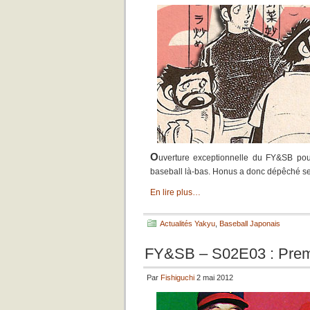
O
uverture exceptionnelle du FY&SB pou
baseball là-bas. Honus a donc dépêché ses p
En lire plus…
Actualités Yakyu
,
Baseball Japonais
FY&SB – S02E03 : Premi
Par
Fishiguchi
2 mai 2012