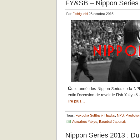
FY&SB – Nippon Series
Par
Fishiguchi
23 octobre 2015
C
ette année les Nippon Series de la NPB
enfin l’occasion de revoir le Fish Yakyu &
lire plus…
Tags:
Fukuoka Softbank Hawks
,
NPB
,
Prédictio
Actualités Yakyu
,
Baseball Japonais
Nippon Series 2013 : Du