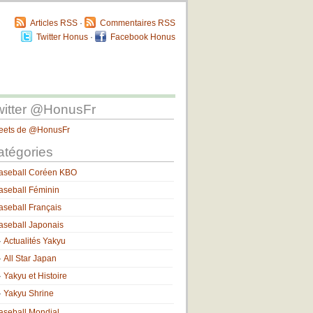
Articles RSS
·
Commentaires RSS
Twitter Honus
·
Facebook Honus
witter @HonusFr
eets de @HonusFr
atégories
aseball Coréen KBO
aseball Féminin
aseball Français
aseball Japonais
Actualités Yakyu
All Star Japan
Yakyu et Histoire
Yakyu Shrine
aseball Mondial