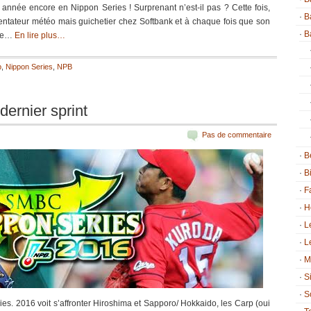
année encore en Nippon Series ! Surprenant n’est-il pas ? Cette fois,
B
sentateur météo mais guichetier chez Softbank et à chaque fois que son
B
ise…
En lire plus…
p
,
Nippon Series
,
NPB
dernier sprint
Pas de commentaire
B
B
F
H
L
L
M
S
S
es. 2016 voit s’affronter Hiroshima et Sapporo/ Hokkaido, les Carp (oui