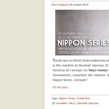
Par
Fishiguchi
26 octobre 2013
T
andis que les World Series battent leur pl
le titre suprême du Baseball Japonais 2013
franchise de l’archipel, les
Tokyo Yomiuri 
Honusiennes, couverture des matches et 
Nippon Series, c’est parti !
En lire plus…
Tags:
Nippon Series
,
Prédictions
Actualités Yakyu
,
Baseball Japonais