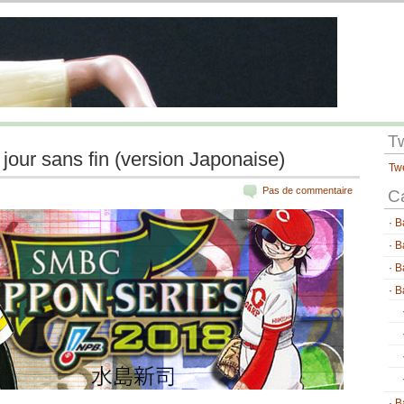
T
jour sans fin (version Japonaise)
Tw
Pas de commentaire
C
B
B
B
B
B