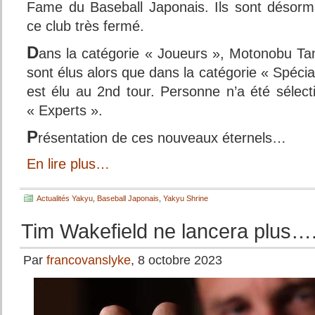
Fame du Baseball Japonais. Ils sont désor
ce club très fermé.
D
ans la catégorie « Joueurs », Motonobu Tan
sont élus alors que dans la catégorie « Spéci
est élu au 2nd tour. Personne n’a été sélect
« Experts ».
P
résentation de ces nouveaux éternels…
En lire plus…
Actualités Yakyu
,
Baseball Japonais
,
Yakyu Shrine
Tim Wakefield ne lancera plus…
Par
francovanslyke
, 8 octobre 2023