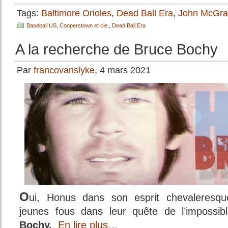
Tags:
Baltimore Orioles
,
Dead Ball Era
,
John McGr
Baseball US
,
Cooperstown et cie.
,
Dead Ball Era
A la recherche de Bruce Bochy
Par
francovanslyke
, 4 mars 2021
O
ui, Honus dans son esprit chevaleresqu
jeunes fous dans leur quête de l’impossi
Bochy.
En lire plus…