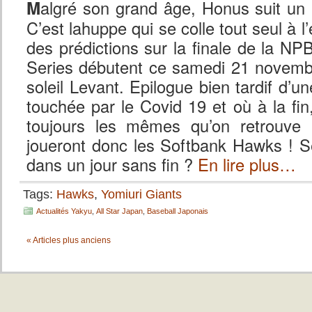
M
algré son grand âge, Honus suit un p
C’est lahuppe qui se colle tout seul à l’e
des prédictions sur la finale de la NPB
Series débutent ce samedi 21 novemb
soleil Levant. Epilogue bien tardif d’une
touchée par le Covid 19 et où à la fi
toujours les mêmes qu’on retrouve :
joueront donc les Softbank Hawks ! Se
dans un jour sans fin ? 
En lire plus…
Tags:
Hawks
,
Yomiuri Giants
Actualités Yakyu
,
All Star Japan
,
Baseball Japonais
« Articles plus anciens