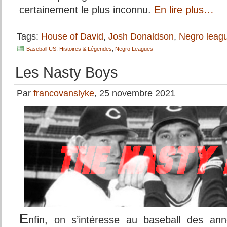
certainement le plus inconnu.
En lire plus…
Tags:
House of David
,
Josh Donaldson
,
Negro leag
Baseball US
,
Histoires & Légendes
,
Negro Leagues
Les Nasty Boys
Par
francovanslyke
, 25 novembre 2021
E
nfin, on s’intéresse au baseball des an