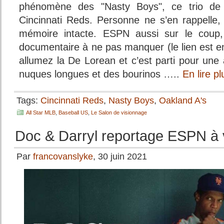
phénomène des "Nasty Boys", ce trio de 
Cincinnati Reds. Personne ne s’en rappelle
mémoire intacte. ESPN aussi sur le coup
documentaire à ne pas manquer (le lien est en 
allumez la De Lorean et c’est parti pour une
nuques longues et des bourinos …..
En lire p
Tags:
Cincinnati Reds
,
Nasty Boys
,
Oakland A's
All Star MLB
,
Baseball US
,
Le Salon de visionnage
Doc & Darryl reportage ESPN à 
Par
francovanslyke
, 30 juin 2021