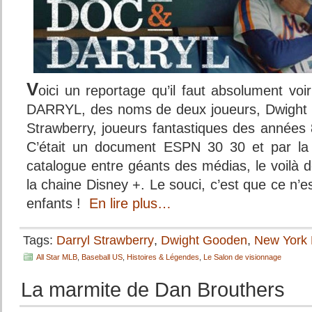
V
oici un reportage qu’il faut absolument v
DARRYL, des noms de deux joueurs, Dwight 
Strawberry, joueurs fantastiques des année
C’était un document ESPN 30 30 et par la
catalogue entre géants des médias, le voilà 
la chaine Disney +. Le souci, c’est que ce n’e
enfants !
En lire plus…
Tags:
Darryl Strawberry
,
Dwight Gooden
,
New York
All Star MLB
,
Baseball US
,
Histoires & Légendes
,
Le Salon de visionnage
La marmite de Dan Brouthers