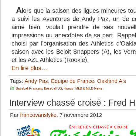
A
lors que la saison des ligues mineures to
a suivi les Aventures de Andy Paz, un de c
aime bien, voulait prendre de ses nouvell
impressions ou anecdotes de sa part. Rappe
choisi par l’organisation des Athletics d’Oak
saison avec les Beloit Snappers (A), les Ve
et les AZL Athletics (Rookie).
En lire plus…
Tags:
Andy Paz
,
Equipe de France
,
Oakland A's
Baseball Français
,
Baseball US
,
Honus
,
MLB & MiLB News
Interview chassé croisé : Fred H
Par
francovanslyke
, 7 novembre 2012