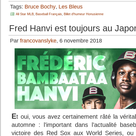
Tags:
Bruce Bochy
,
Les Bleus
All Star MLB
,
Baseball Français
,
Billet d'humeur Honusienne
Fred Hanvi est toujours au Japo
Par
francovanslyke
, 6 novembre 2018
E
t oui, vous avez certainement râté la vérita
automne : l’important dans l’actualité baseba
victoire des Red Sox aux World Series, 