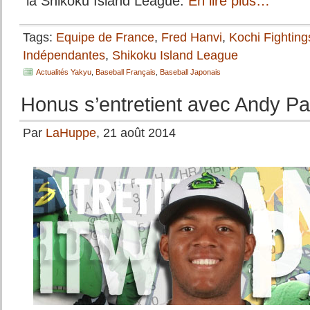
la Shikoku Island League.
En lire plus…
Tags:
Equipe de France
,
Fred Hanvi
,
Kochi Fightin
Indépendantes
,
Shikoku Island League
Actualités Yakyu
,
Baseball Français
,
Baseball Japonais
Honus s’entretient avec Andy P
Par
LaHuppe
, 21 août 2014