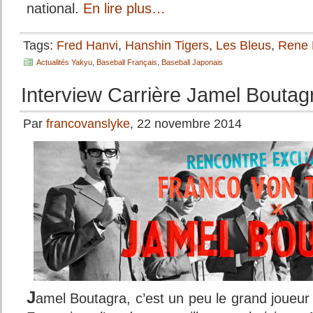
national.
En lire plus…
Tags:
Fred Hanvi
,
Hanshin Tigers
,
Les Bleus
,
Rene 
Actualités Yakyu
,
Baseball Français
,
Baseball Japonais
Interview Carrière Jamel Boutag
Par
francovanslyke
, 22 novembre 2014
J
amel Boutagra, c’est un peu le grand joueur d