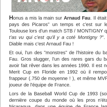
H
onus a mis la main sur
Arnaud Fau
. Il éta
pays des Picaros" un temps et c’est sur l
Toulouse lors d’un match STB / MONTIGNY q
t’as vu qui c’est qu’il y a coté Montigny ?
".
Diable mais c’est Arnaud Fau !
Et oui, l’un des "monstres" de l’histoire du b
Fau. Gros slugger, l’un des rares gars du b
avoir fait rêver dans les années 1990. Il es
Merit Cup en Floride en 1992 où il remport
frappeur (.750 de moyenne ! ), et même MVP
joueur de l’équipe de France.
Lors de la Baseball World Cup de 1993 (soi
dernière coupe du monde où les pros n’éta
Nicaragua, dans une équipe de France lami