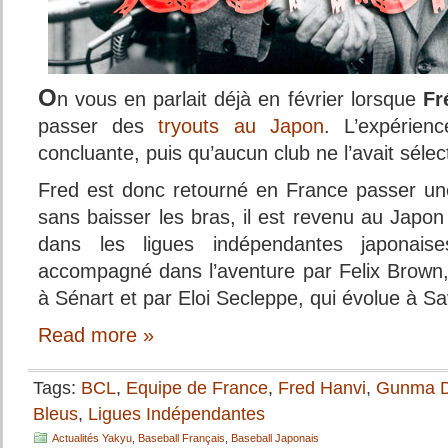
O
n vous en parlait déjà en février lorsque
Fr
passer des
tryouts au Japon
. L’expérien
concluante, puis qu’aucun club ne l’avait sélec
Fred est donc retourné en France passer un
sans baisser les bras, il est revenu au Japon
dans les ligues indépendantes japonaises
accompagné dans l’aventure par Felix Brown,
à Sénart et par Eloi Secleppe, qui évolue à Sa
Read more »
Tags:
BCL
,
Equipe de France
,
Fred Hanvi
,
Gunma D
Bleus
,
Ligues Indépendantes
Actualités Yakyu
,
Baseball Français
,
Baseball Japonais