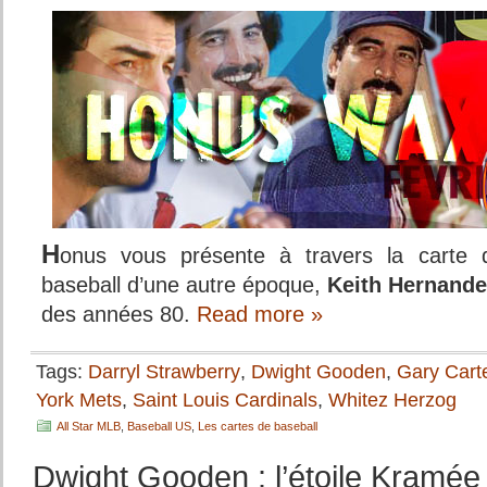
H
onus vous présente à travers la carte
baseball d’une autre époque,
Keith Hernand
des années 80.
Read more »
Tags:
Darryl Strawberry
,
Dwight Gooden
,
Gary Cart
York Mets
,
Saint Louis Cardinals
,
Whitez Herzog
All Star MLB
,
Baseball US
,
Les cartes de baseball
Dwight Gooden : l’étoile Kramée