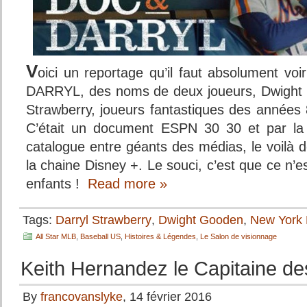
V
oici un reportage qu’il faut absolument v
DARRYL, des noms de deux joueurs, Dwight 
Strawberry, joueurs fantastiques des année
C’était un document ESPN 30 30 et par la
catalogue entre géants des médias, le voilà 
la chaine Disney +. Le souci, c’est que ce n’e
enfants !
Read more »
Tags:
Darryl Strawberry
,
Dwight Gooden
,
New York
All Star MLB
,
Baseball US
,
Histoires & Légendes
,
Le Salon de visionnage
Keith Hernandez le Capitaine d
By
francovanslyke
, 14 février 2016