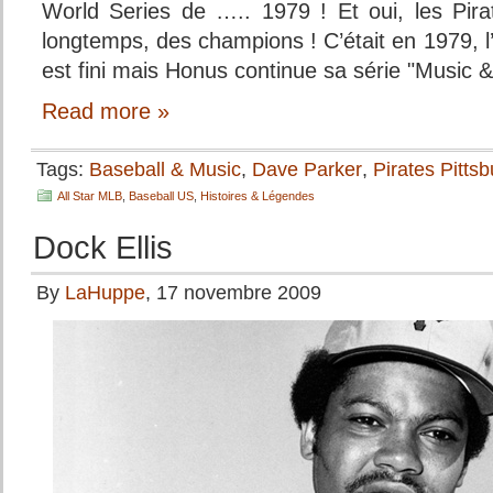
World Series de ….. 1979 ! Et oui, les Pirat
longtemps, des champions ! C’était en 1979, l
est fini mais Honus continue sa série "Music 
Read more »
Tags:
Baseball & Music
,
Dave Parker
,
Pirates Pitts
All Star MLB
,
Baseball US
,
Histoires & Légendes
Dock Ellis
By
LaHuppe
, 17 novembre 2009