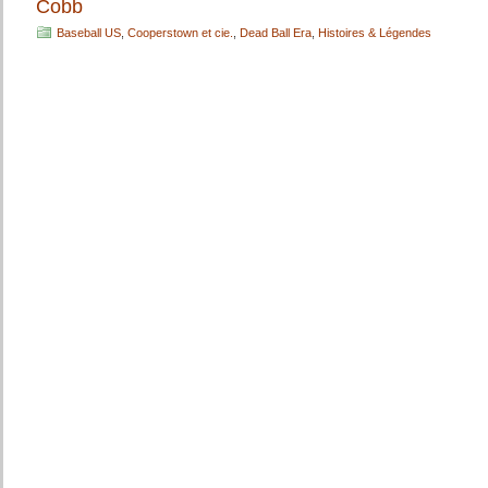
Cobb
Baseball US
,
Cooperstown et cie.
,
Dead Ball Era
,
Histoires & Légendes