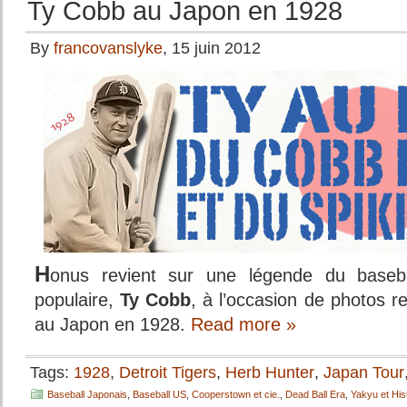
Ty Cobb au Japon en 1928
By
francovanslyke
, 15 juin 2012
H
onus revient sur une légende du basebal
populaire,
Ty Cobb
, à l’occasion de photos r
au Japon en 1928.
Read more »
Tags:
1928
,
Detroit Tigers
,
Herb Hunter
,
Japan Tour
Baseball Japonais
,
Baseball US
,
Cooperstown et cie.
,
Dead Ball Era
,
Yakyu et His