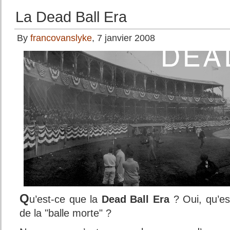
La Dead Ball Era
By
francovanslyke
, 7 janvier 2008
Q
u’est-ce que la
Dead Ball Era
? Oui, qu’es
de la "balle morte" ?