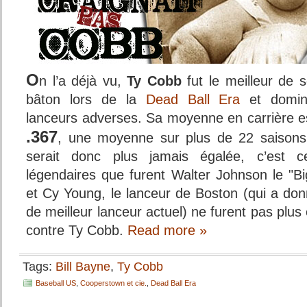
O
n l’a déjà vu,
Ty Cobb
fut le meilleur de 
bâton lors de la
Dead Ball Era
et domin
lanceurs adverses. Sa moyenne en carrière est,
.367
, une moyenne sur plus de 22 saison
serait donc plus jamais égalée, c’est c
légendaires que furent Walter Johnson le "B
et Cy Young, le lanceur de Boston (qui a d
de meilleur lanceur actuel) ne furent pas plus
contre Ty Cobb.
Read more »
Tags:
Bill Bayne
,
Ty Cobb
Baseball US
,
Cooperstown et cie.
,
Dead Ball Era