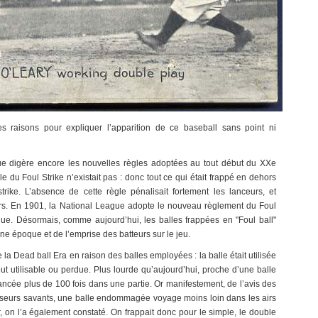
s raisons pour expliquer l’apparition de ce baseball sans point ni
que digère encore les nouvelles règles adoptées au tout début du XXe
gle du Foul Strike n’existait pas : donc tout ce qui était frappé en dehors
rike. L’absence de cette règle pénalisait fortement les lanceurs, et
rs. En 1901, la National League adopte le nouveau règlement du Foul
gue. Désormais, comme aujourd’hui, les balles frappées en "Foul ball"
’une époque et de l’emprise des batteurs sur le jeu.
la Dead ball Era en raison des balles employées : la balle était utilisée
tout utilisable ou perdue. Plus lourde qu’aujourd’hui, proche d’une balle
ancée plus de 100 fois dans une partie. Or manifestement, de l’avis des
fesseurs savants, une balle endommagée voyage moins loin dans les airs
r, on l’a également constaté. On frappait donc pour le simple, le double