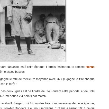
uère fantastiques à cette époque. Hormis les frappeurs comme
Honus
même assez basses.
gagne le titre de meilleure moyenne avec .377 (il gagne le titre chaque
he la forêt !
es deux ligues est de l’ordre de .245 durant cette période, et de .239
RA inférieur à 2.4 points par match.
 baseballl. Bergen, qui fut l’un des très bons receveurs de cette époque,
les Brooklyn Dodgers, a eu pour moyenne .139 sur la saison 1907, ce qui