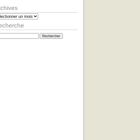
rchives
hives
echerche
hercher :