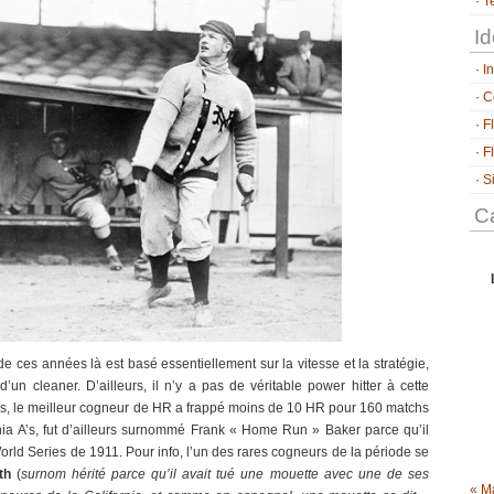
T
Id
I
C
F
F
S
Ca
 ces années là est basé essentiellement sur la vitesse et la stratégie,
un cleaner. D’ailleurs, il n’y a pas de véritable power hitter à cette
ns, le meilleur cogneur de HR a frappé moins de 10 HR pour 160 matchs
hia A’s, fut d’ailleurs surnommé Frank « Home Run » Baker parce qu’il
rld Series de 1911. Pour info, l’un des rares cogneurs de la période se
th
(
surnom hérité parce qu’il avait tué une mouette avec une de ses
« M