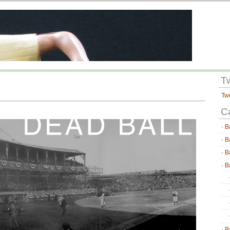
T
Tw
C
B
B
B
B
B