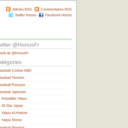
Articles RSS
·
Commentaires RSS
Twitter Honus
·
Facebook Honus
witter @HonusFr
eets de @HonusFr
atégories
aseball Coréen KBO
aseball Féminin
aseball Français
aseball Japonais
Actualités Yakyu
All Star Japan
Yakyu et Histoire
Yakyu Shrine
aseball Mondial