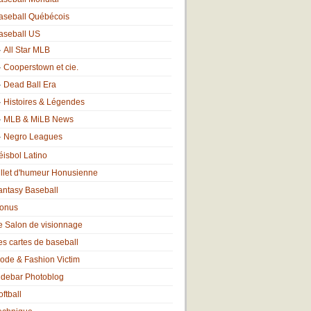
aseball Québécois
aseball US
All Star MLB
Cooperstown et cie.
Dead Ball Era
Histoires & Légendes
MLB & MiLB News
Negro Leagues
éisbol Latino
illet d'humeur Honusienne
antasy Baseball
onus
e Salon de visionnage
es cartes de baseball
ode & Fashion Victim
idebar Photoblog
oftball