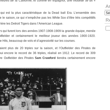
 mineures de la Californie, et comme en espagnol, une mouette se dit «
A
qui est la plus caractéristique de
la Dead
ball Era. L’ensemble des
Arc
 le saison, ce qui n’empêche pas les White Sox d’être très compétitifs
R
ière les Detroit Tigers dans l’American League.
Rec
igers qui furent lors des années 1907-1908-1909 la grande équipe, menée
utfielder et certainement le meilleur joueur des années 1900-1920.
its, beaucoup de vols et d’agressivité sur les courses.
ient plus de 20 triples sur la saison, et l’Outfielder des Pirates de
ui encore le record de 36 triples, réalisé
en 1912. Le record de 309
tre Outfielder des Pirates
Sam Crawford
tiendra certainement encore