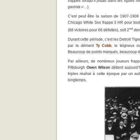
frappes lorsqu’il jouait dans les ligues
gaviota »
…).
C’est peut être la saison de 1907-1908 
Chicago White Sox frappe 3 HR pour toute
nd
(88 victoires pour 66 défaites), soit 2
derr
Durant cette période, c’est les Detroit T
par le dément
Ty Cobb
, le teigneux o
Beaucoup de points marqués, beaucoup de H
Par ailleurs, de nombreux joueurs frappa
Pittsburgh
Owen Wilson
détient aujourd’h
triples réalisé à cette époque par un au
longtemps.