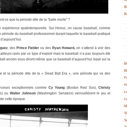
B
B
st-ce que la période dite de la "balle morte" ?
e expérience spatiotemporelle. Sur Honus, on cause baseball, comme
e période du baseball professionnel durant laquelle le baseball pratiqué
 d’aujourd’hui.
iguez
, des
Prince Fielder
ou des
Ryan Howard,
on s’attend à voir des
’ailleurs ravis par ce type d’exploit mais le baseball n’a pas toujours été
eball ancien vous diront même que ce baseball d’aujourd’hui basé sur la
B
B
et la période dite de la « Dead Ball Era », une période qui va des
F
H
lanceurs exceptionnels comme
Cy Young
(Boston Red Sox),
Christy
L
to) ou
Walter Johnson
(Washington Senators) verrouillèrent le jeu et
de cette époque.
L
M
S
S