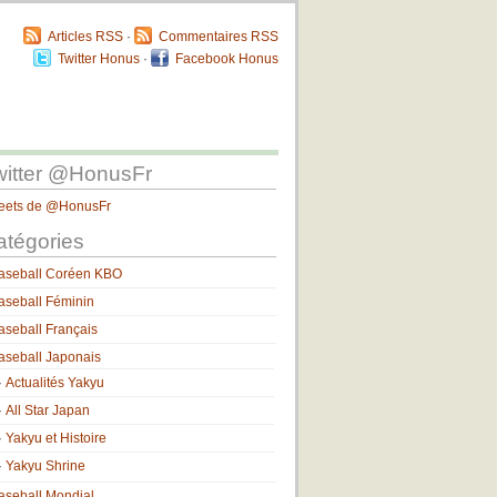
Articles RSS
·
Commentaires RSS
Twitter Honus
·
Facebook Honus
witter @HonusFr
eets de @HonusFr
atégories
aseball Coréen KBO
aseball Féminin
aseball Français
aseball Japonais
Actualités Yakyu
All Star Japan
Yakyu et Histoire
Yakyu Shrine
aseball Mondial