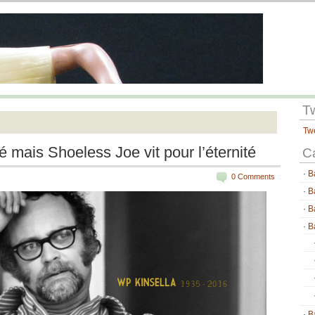
T
Tw
é mais Shoeless Joe vit pour l’éternité
C
B
0 Comments
B
B
B
B