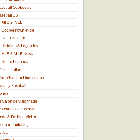
aseball Québécois
aseball US
All Star MLB
Cooperstown et cie.
Dead Ball Era
Histoires & Légendes
MLB & MiLB News
Negro Leagues
éisbol Latino
illet d'humeur Honusienne
antasy Baseball
onus
e Salon de visionnage
es cartes de baseball
ode & Fashion Victim
idebar Photoblog
oftball