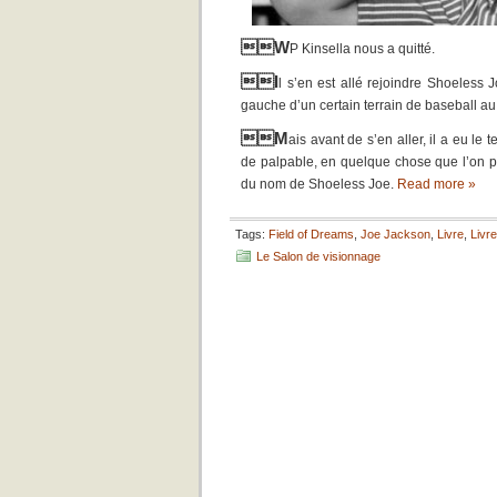
W
P Kinsella nous a quitté.
I
l s’en est allé rejoindre Shoeless
gauche d’un certain terrain de baseball au 
M
ais avant de s’en aller, il a eu l
de palpable, en quelque chose que l’on peut
du nom de Shoeless Joe.
Read more »
Tags:
Field of Dreams
,
Joe Jackson
,
Livre
,
Livre
Le Salon de visionnage