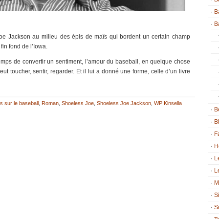
B
B
 Joe Jackson au milieu des épis de maïs qui bordent un certain champ
fin fond de l’Iowa.
e temps de convertir un sentiment, l’amour du baseball, en quelque chose
 toucher, sentir, regarder. Et il lui a donné une forme, celle d’un livre
s sur le baseball
,
Roman
,
Shoeless Joe
,
Shoeless Joe Jackson
,
WP Kinsella
B
B
F
H
L
L
M
S
S