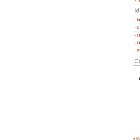
T
Id
I
C
F
F
S
Ca
« M