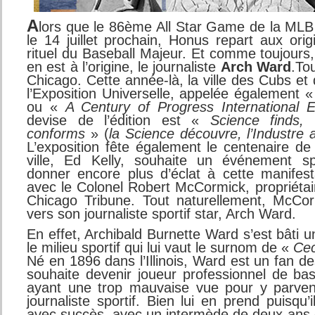
A
lors que le 86ème All Star Game de la MLB v
le 14 juillet prochain, Honus repart aux or
rituel du Baseball Majeur. Et comme toujours, 
en est à l’origine, le journaliste
Arch Ward
.
To
Chicago. Cette année-là, la ville des Cubs et
l’Exposition Universelle, appelée également 
ou «
A Century of Progress International E
devise de l’édition est «
Science finds,
conforms
» (
la Science découvre, l’Industre 
L’exposition fête également le centenaire de 
ville, Ed Kelly, souhaite un événement sp
donner encore plus d’éclat à cette manifesta
avec le Colonel Robert McCormick, propriétai
Chicago Tribune. Tout naturellement, McCor
vers son journaliste sportif star, Arch Ward.
En effet, Archibald Burnette Ward s’est bâti u
le milieu sportif qui lui vaut le surnom de «
Cec
Né en 1896 dans l’Illinois, Ward est un fan 
souhaite devenir joueur professionnel de bas
ayant une trop mauvaise vue pour y parveni
journaliste sportif. Bien lui en prend puisqu’
avec succès, avec un intermède de deux ans e