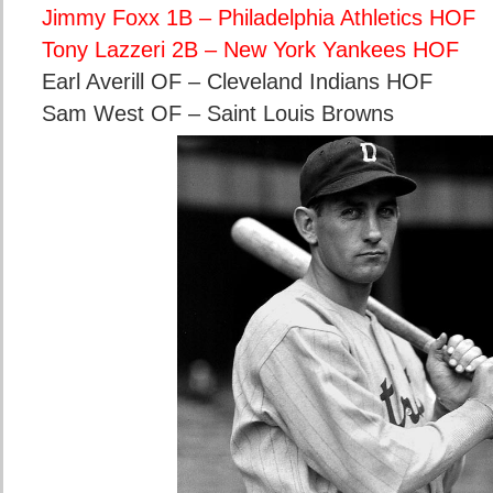
Jimmy Foxx 1B – Philadelphia Athletics HOF
Tony Lazzeri 2B – New York Yankees HOF
Earl Averill OF – Cleveland Indians HOF
Sam West OF – Saint Louis Browns