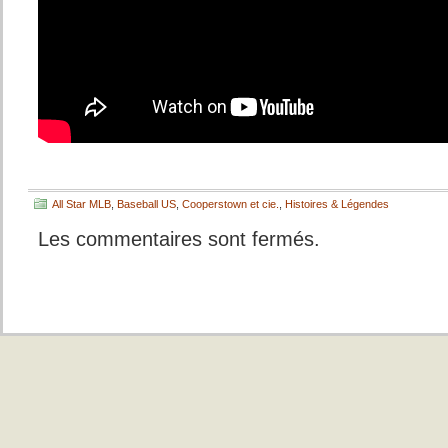
All Star MLB
,
Baseball US
,
Cooperstown et cie.
,
Histoires & Légendes
Les commentaires sont fermés.