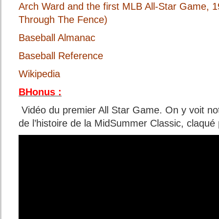
Arch Ward and the first MLB All-Star Game, 19
Through The Fence)
Baseball Almanac
Baseball Reference
Wikipedia
BHonus :
Vidéo du premier All Star Game. On y voit n
de l’histoire de la MidSummer Classic, claqué