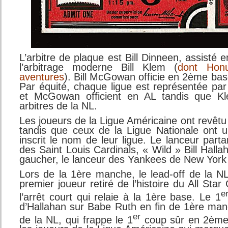
L’arbitre de plaque est Bill Dinneen, assisté
l’arbitrage moderne Bill Klem (
dont Hon
aventures
). Bill McGowan officie en 2ème bas
Par équité, chaque ligue est représentée par
et McGowan officient en AL tandis que Kl
arbitres de la NL.
Les joueurs de la Ligue Américaine ont revêtu
tandis que ceux de la Ligue Nationale ont u
inscrit le nom de leur ligue. Le lanceur part
des Saint Louis Cardinals, « Wild » Bill Halla
gaucher, le lanceur des Yankees de New Yor
Lors de la 1ère manche, le lead-off de la NL
premier joueur retiré de l’histoire du All St
e
l’arrêt court qui relaie à la 1ère base. Le 1
d’Hallahan sur Babe Ruth en fin de 1ère man
er
de la NL, qui frappe le 1
coup sûr en 2ème