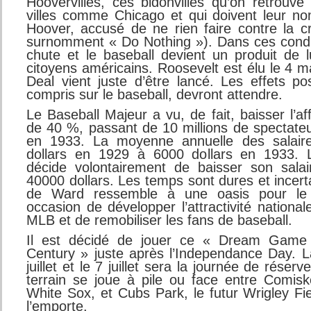
Hoovervilles, ces bidonvilles qu’on retrouv
villes comme Chicago et qui doivent leur n
Hoover, accusé de ne rien faire contre la c
surnomment « Do Nothing »). Dans ces condi
chute et le baseball devient un produit de
citoyens américains. Roosevelt est élu le 4
Deal vient juste d’être lancé. Les effets pos
compris sur le baseball, devront attendre.
Le Baseball Majeur a vu, de fait, baisser l’a
de 40 %, passant de 10 millions de spectateu
en 1933. La moyenne annuelle des salair
dollars en 1929 à 6000 dollars en 1933. 
décide volontairement de baisser son sala
40000 dollars. Les temps sont dures et incerta
de Ward ressemble à une oasis pour le 
occasion de développer l’attractivité national
MLB et de remobiliser les fans de baseball.
Il est décidé de jouer ce « Dream Gam
Century » juste après l’Independance Day. L
juillet et le 7 juillet sera la journée de réser
terrain se joue à pile ou face entre Comisk
White Sox, et Cubs Park, le futur Wrigley Fie
l’emporte.