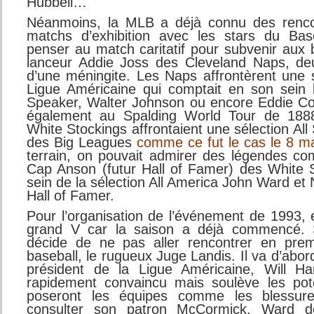
Hubbell…
Néanmoins, la MLB a déjà connu des rencon
matchs d’exhibition avec les stars du Bas
penser au match caritatif pour subvenir aux 
lanceur Addie Joss des Cleveland Naps, de
d’une méningite. Les Naps affrontèrent une s
Ligue Américaine qui comptait en son sein
Speaker, Walter Johnson ou encore Eddie Co
également au Spalding World Tour de 188
White Stockings affrontaient une sélection All
des Big Leagues
comme ce fut le cas le 8 m
terrain, on pouvait admirer des légendes c
Cap Anson (futur Hall of Famer) des White 
sein de la sélection All America John Ward et
Hall of Famer.
Pour l’organisation de l’événement de 1993, el
grand V car la saison a déjà commencé. 
décide de ne pas aller rencontrer en prem
baseball, le rugueux Juge Landis. Il va d’abo
président de la Ligue Américaine, Will Ha
rapidement convaincu mais soulève les pote
poseront les équipes comme les blessur
consulter son patron McCormick, Ward dé