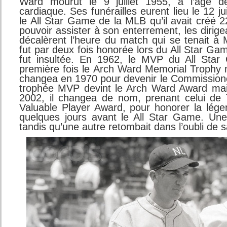
Ward mourut le 9 juillet 1955, à l’âge d
cardiaque. Ses funérailles eurent lieu le 12 jui
le All Star Game de la MLB qu’il avait créé 
pouvoir assister à son enterrement, les dirig
décalèrent l’heure du match qui se tenait 
fut par deux fois honorée lors du All Star Gam
fut insultée. En 1962, le MVP du All Star
première fois le Arch Ward Memorial Trophy
changea en 1970 pour devenir le Commissione
trophée MVP devint le Arch Ward Award mais
2002, il changea de nom, prenant celui de
Valuable Player Award, pour honorer la lég
quelques jours avant le All Star Game. Une
tandis qu’une autre retombait dans l’oubli de s