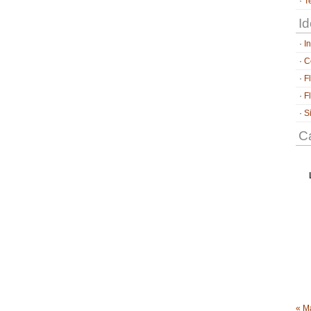
T
Id
I
C
F
F
S
Ca
« M