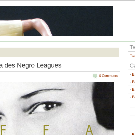
T
Tw
ria des Negro Leagues
C
B
0 Comments
B
B
B
B