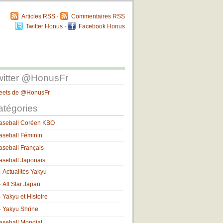
Articles RSS
·
Commentaires RSS
Twitter Honus
·
Facebook Honus
witter @HonusFr
eets de @HonusFr
atégories
aseball Coréen KBO
aseball Féminin
aseball Français
aseball Japonais
Actualités Yakyu
All Star Japan
Yakyu et Histoire
Yakyu Shrine
aseball Mondial