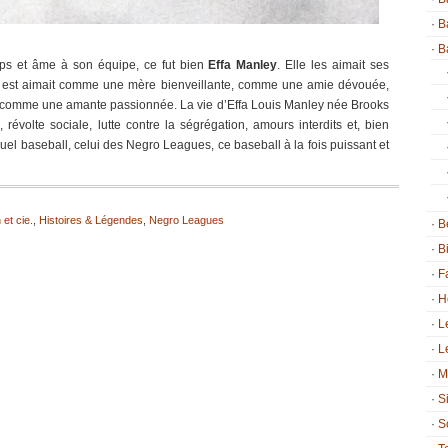
B
B
rps et âme à son équipe, ce fut bien
Effa Manley
. Elle les aimait ses
 est aimait comme une mère bienveillante, comme une amie dévouée,
comme une amante passionnée. La vie d’Effa Louis Manley née Brooks
révolte sociale, lutte contre la ségrégation, amours interdits et, bien
uel baseball, celui des Negro Leagues, ce baseball à la fois puissant et
et cie.
,
Histoires & Légendes
,
Negro Leagues
B
B
F
H
L
L
M
S
S