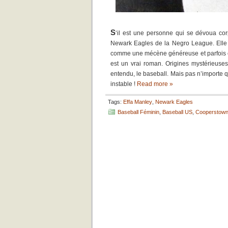
S
‘il est une personne qui se dévoua co
Newark Eagles de la Negro League. Elle
comme une mécène généreuse et parfois 
est un vrai roman. Origines mystérieuses, 
entendu, le baseball. Mais pas n’importe q
instable !
Read more »
Tags:
Effa Manley
,
Newark Eagles
Baseball Féminin
,
Baseball US
,
Cooperstown 