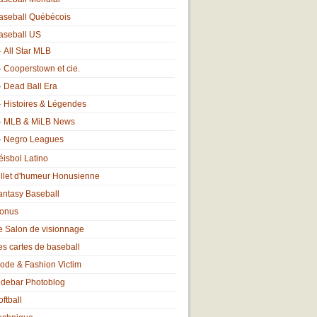
aseball Québécois
aseball US
All Star MLB
Cooperstown et cie.
Dead Ball Era
Histoires & Légendes
MLB & MiLB News
Negro Leagues
éisbol Latino
illet d'humeur Honusienne
antasy Baseball
onus
e Salon de visionnage
es cartes de baseball
ode & Fashion Victim
idebar Photoblog
oftball