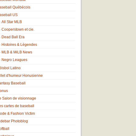
aseball Québécois
aseball US
All Star MLB
Cooperstown et cie.
Dead Ball Era
Histoires & Légendes
MLB & MiLB News
Negro Leagues
éisbol Latino
illet d'humeur Honusienne
antasy Baseball
onus
e Salon de visionnage
es cartes de baseball
ode & Fashion Victim
idebar Photoblog
oftball