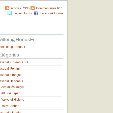
Articles RSS
·
Commentaires RSS
Twitter Honus
·
Facebook Honus
witter @HonusFr
eets de @HonusFr
atégories
aseball Coréen KBO
aseball Féminin
aseball Français
aseball Japonais
Actualités Yakyu
All Star Japan
Yakyu et Histoire
Yakyu Shrine
aseball Mondial