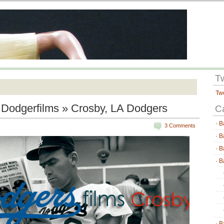
T
Tw
 Dodgerfilms » Crosby, LA Dodgers
C
B
3 Comments
B
B
B
B