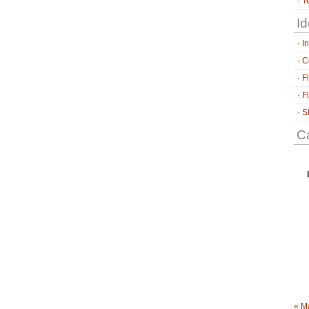
T
Id
I
C
F
F
S
Ca
« M