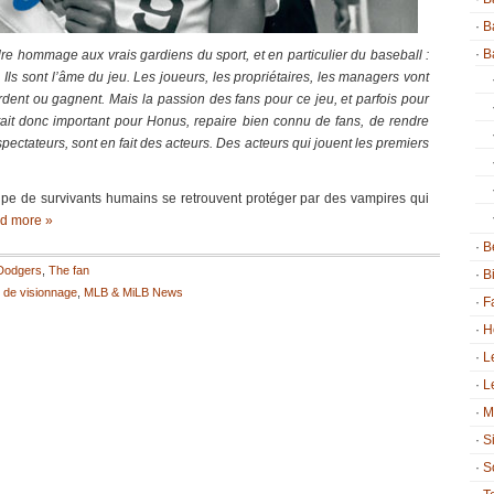
B
B
e hommage aux vrais gardiens du sport, et en particulier du baseball :
. Ils sont l’âme du jeu. Les joueurs, les propriétaires, les managers vont
dent ou gagnent. Mais la passion des fans pour ce jeu, et parfois pour
était donc important pour Honus, repaire bien connu de fans, de rendre
tateurs, sont en fait des acteurs. Des acteurs qui jouent les premiers
e de survivants humains se retrouvent protéger par des vampires qui
d more »
B
Dodgers
,
The fan
B
 de visionnage
,
MLB & MiLB News
F
H
L
L
M
S
S