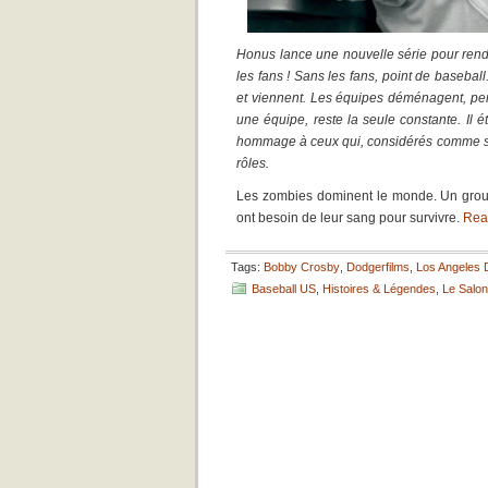
Honus lance une nouvelle série pour rendr
les fans ! Sans les fans, point de baseball
et viennent. Les équipes déménagent, per
une équipe, reste la seule constante. Il 
hommage à ceux qui, considérés comme spec
rôles.
Les zombies dominent le monde. Un group
ont besoin de leur sang pour survivre.
Rea
Tags:
Bobby Crosby
,
Dodgerfilms
,
Los Angeles 
Baseball US
,
Histoires & Légendes
,
Le Salon