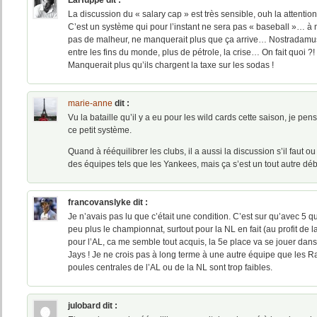
LaHuppe
dit :
La discussion du « salary cap » est très sensible, ouh la attentio
C’est un système qui pour l’instant ne sera pas « baseball »… à
pas de malheur, ne manquerait plus que ça arrive… Nostradamus 
entre les fins du monde, plus de pétrole, la crise… On fait quoi ?!
Manquerait plus qu’ils chargent la taxe sur les sodas !
marie-anne
dit :
Vu la bataille qu’il y a eu pour les wild cards cette saison, je pe
ce petit système.
Quand à rééquilibrer les clubs, il a aussi la discussion s’il faut 
des équipes tels que les Yankees, mais ça s’est un tout autre déb
francovanslyke
dit :
Je n’avais pas lu que c’était une condition. C’est sur qu’avec 5 qu
peu plus le championnat, surtout pour la NL en fait (au profit de 
pour l’AL, ca me semble tout acquis, la 5e place va se jouer dans 
Jays ! Je ne crois pas à long terme à une autre équipe que les R
poules centrales de l’AL ou de la NL sont trop faibles.
julobard
dit :