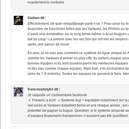
exactement le contraire
Gaétan
dit :
Effectivement, de quel rééquilibrage parle-t-on ? Pour avoir eu l
financière de franchises telles que les Yankees, les Phillies ou l
d’avoir une domination sur le long terme même si tu as toujpurs 
fait un coup ! La preuve avec les red Sox qui ont mis les moyens à
après une saison de loose.
En plus, je ne vois pas comment ce système de ligue unique en
comme les Yankees d’arriver en play-offs. Ils sortent chaque anné
bonnes équipes et ils sont souvent parmi les meilleures équipes
et des bas comme chaque équipe). Mais bon, s’ils enchainent deux t
série de 7-8 victoires. Toutes les équipes ne peuvent le faire. I
francovanslyke
dit :
Je rapporte un commentaire facebook
» ‘Frederic a écrit : « Systeme bcp + equitable notamment sur la 
red socks et Yankees bataillent ferme et une chaque année , lun 
potentiel de gagner la bague. Question: si le systeme proposé av
d’equipes finalement championnes n’auraient pas été qualifiees p