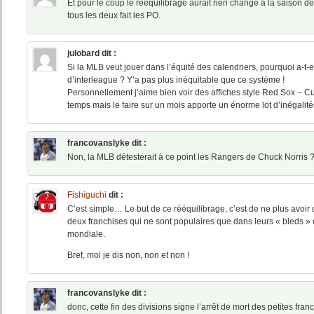
Et pour le coup le rééquilibrage aurait rien changé à la saison d
tous les deux fait les PO.
julobard
dit :
Si la MLB veut jouer dans l’équité des calendriers, pourquoi a-t-
d’interleague ? Y’a pas plus inéquitable que ce système !
Personnellement j’aime bien voir des affiches style Red Sox –
temps mais le faire sur un mois apporte un énorme lot d’inégalités
francovanslyke
dit :
Non, la MLB détesterait à ce point les Rangers de Chuck Norris 
Fishiguchi
dit :
C’est simple… Le but de ce rééquilibrage, c’est de ne plus avoir
deux franchises qui ne sont populaires que dans leurs « bleds » e
mondiale.
Bref, moi je dis non, non et non !
francovanslyke
dit :
donc, cette fin des divisions signe l’arrêt de mort des petites franch