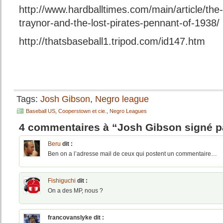
http://www.hardballtimes.com/main/article/the-
traynor-and-the-lost-pirates-pennant-of-1938/
http://thatsbaseball1.tripod.com/id147.htm
Tags:
Josh Gibson
,
Negro league
Baseball US
,
Cooperstown et cie.
,
Negro Leagues
4 commentaires à “Josh Gibson signé pa
Beru
dit :
Ben on a l’adresse mail de ceux qui postent un commentaire…
Fishiguchi
dit :
On a des MP, nous ?
francovanslyke
dit :