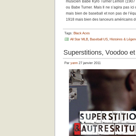
musicien Babe Kyro Turner Lemon (1907 -
ou Babe Turner. Mais Il ne s’agira pas ici
mais bien de baseball et non pas de l’éq
1918 mais bien des lanceurs américains de
Tags:
Black Aces
All Star MLB
,
Baseball US
,
Histoires & Lége
Superstitions, Voodoo et
Par
yann
27 janvier 2011