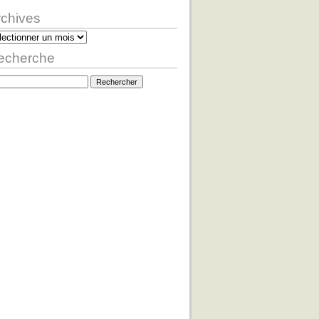
rchives
hives
echerche
hercher :