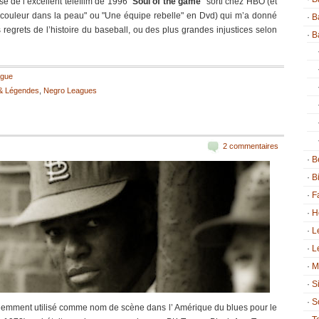
se de l’excellent téléfilm de 1996 "
Soul of the game
" sorti chez HBO (et
La couleur dans la peau" ou "Une équipe rebelle" en Dvd) qui m’a donné
B
regrets de l’histoire du baseball, ou des plus grandes injustices selon
B
ague
 & Légendes
,
Negro Leagues
2 commentaires
B
B
F
H
L
L
M
S
S
équemment utilisé comme nom de scène dans l’ Amérique du blues pour le