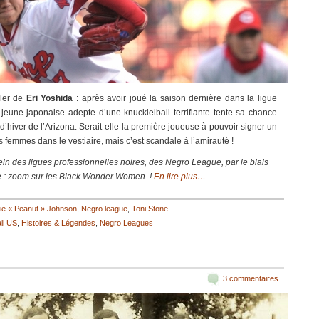
ler de
Eri Yoshida
: après avoir joué la saison dernière dans la ligue
eune japonaise adepte d’une knucklelball terrifiante tente sa chance
d’hiver de l’Arizona. Serait-elle la première joueuse à pouvoir signer un
es femmes dans le vestiaire, mais c’est scandale à l’amirauté !
in des ligues professionnelles noires, des Negro League, par le biais
ire : zoom sur les Black Wonder Women !
En lire plus…
e « Peanut » Johnson
,
Negro league
,
Toni Stone
ll US
,
Histoires & Légendes
,
Negro Leagues
3 commentaires