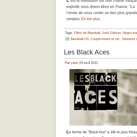
C
‘est la rediffusion sur une chaine françai
exploité sous divers titres en France, "
l’envie de vous conter un des plus grands 
certains.
En lire plus…
Tags:
Films de Baseball
,
Josh Gibson
,
Negro le
Baseball US
,
Cooperstown et cie.
,
Histoires
Les Black Aces
Par
yann
24 avril 2011
L
e terme de "Black Ace" a été le plus fr