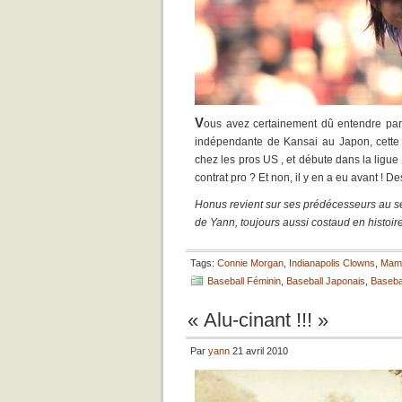
V
ous avez certainement dû entendre par
indépendante de Kansai au Japon, cette j
chez les pros US , et débute dans la ligue 
contrat pro ? Et non, il y en a eu avant ! D
Honus revient sur ses prédécesseurs au se
de Yann, toujours aussi costaud en histo
Tags:
Connie Morgan
,
Indianapolis Clowns
,
Mami
Baseball Féminin
,
Baseball Japonais
,
Baseba
« Alu-cinant !!! »
Par
yann
21 avril 2010