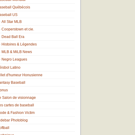
aseball Québécois
aseball US
All Star MLB
Cooperstown et cie.
Dead Ball Era
Histoires & Légendes
MLB & MiLB News
Negro Leagues
éisbol Latino
illet d'humeur Honusienne
antasy Baseball
onus
e Salon de visionnage
es cartes de baseball
ode & Fashion Victim
idebar Photoblog
oftball