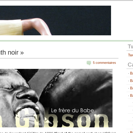
T
th noir »
Tw
5 commentaires
C
B
B
B
B
B