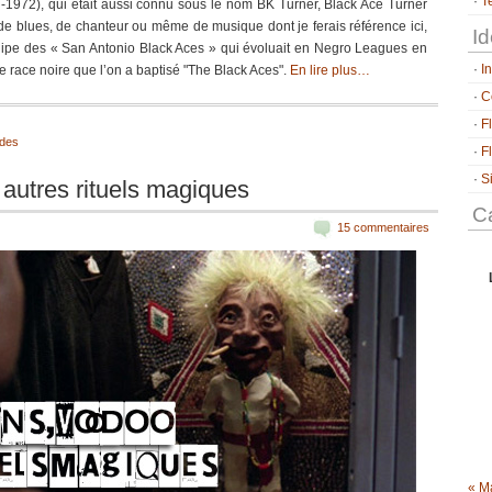
T
1972), qui était aussi connu sous le nom BK Turner, Black Ace Turner
 de blues, de chanteur ou même de musique dont je ferais référence ici,
Id
uipe des « San Antonio Black Aces » qui évoluait en Negro Leagues en
I
 race noire que l’on a baptisé "The Black Aces".
En lire plus…
C
F
ndes
F
S
 autres rituels magiques
Ca
15 commentaires
« M