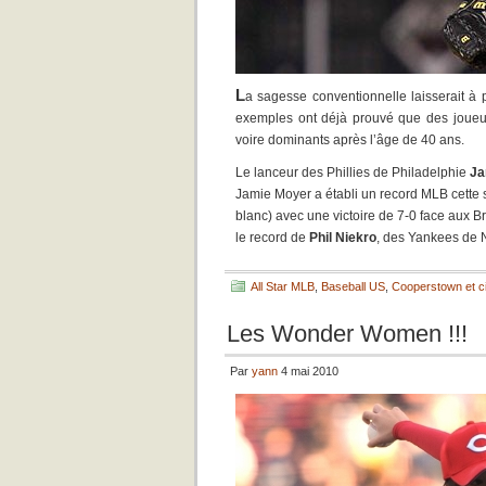
L
a sagesse conventionnelle laisserait à
exemples ont déjà prouvé que des joueur
voire dominants après l’âge de 40 ans.
Le lanceur des Phillies de Philadelphie
Ja
Jamie Moyer a établi un record MLB cette s
blanc) avec une victoire de 7-0 face aux B
le record de
Phil Niekro
, des Yankees de N
All Star MLB
,
Baseball US
,
Cooperstown et ci
Les Wonder Women !!!
Par
yann
4 mai 2010