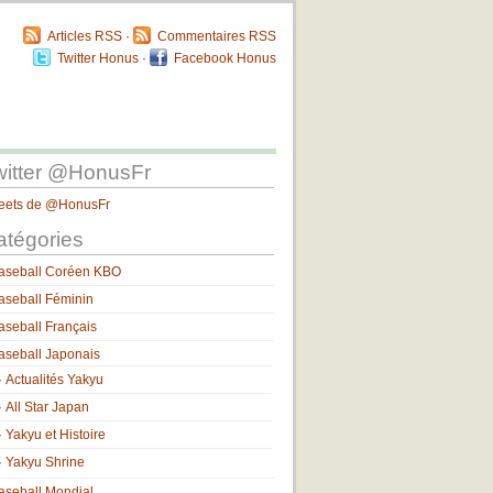
Articles RSS
·
Commentaires RSS
Twitter Honus
·
Facebook Honus
witter @HonusFr
eets de @HonusFr
atégories
aseball Coréen KBO
aseball Féminin
aseball Français
aseball Japonais
Actualités Yakyu
All Star Japan
Yakyu et Histoire
Yakyu Shrine
aseball Mondial