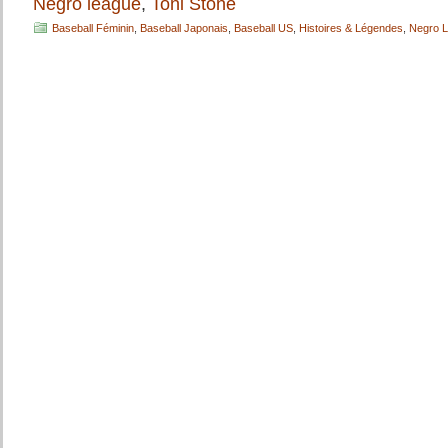
Negro league
,
Toni Stone
Baseball Féminin
,
Baseball Japonais
,
Baseball US
,
Histoires & Légendes
,
Negro 