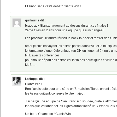
Et sinon sans vaste débat : Giants Win !
guillaume
dit :
bravo aux Giants, largement au dessus durant ces finales !
2eme titres en 2 ans pour une équipe quasi inchangée !
l’an prochain, il faudra réussir le back-to-back et rentrer dans l’hist
amer je suis en voyant les astros passé dans l’AL, et la multiplic
le formatage d’une règle unique (un DH en ligue nat ?), puis u
NFL avec 2 conférences.
pour moi le départ des astros est la fin des deux ligues et d’une d
MLB… .
LaHuppe
dit :
Giants Win !
Bon j’avais opté pour une série en 7, mais les Tigres en ont déci
les Astros quittent, conserve le titre majeur.
J’ai perçu une équipe de San Francisco soudée, prête à affronter
tandis que Verlander et les Tigres auront lâché un « Wahou ?! » 
Un beau Champion ! Giants Win !