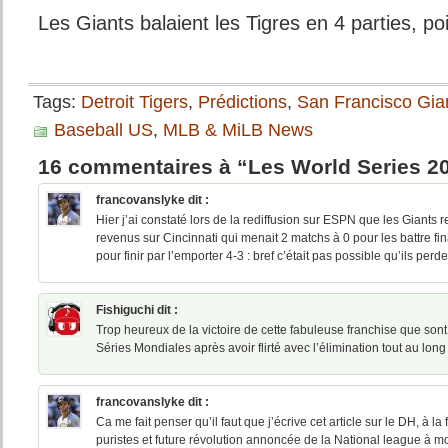
Les Giants balaient les Tigres en 4 parties, poin
Tags:
Detroit Tigers
,
Prédictions
,
San Francisco Gia
Baseball US
,
MLB & MiLB News
16 commentaires à “Les World Series 2
francovanslyke
dit :
Hier j’ai constaté lors de la rediffusion sur ESPN que les Giants re
revenus sur Cincinnati qui menait 2 matchs à 0 pour les battre fi
pour finir par l’emporter 4-3 : bref c’était pas possible qu’ils perde
Fishiguchi
dit :
Trop heureux de la victoire de cette fabuleuse franchise que son
Séries Mondiales après avoir flirté avec l’élimination tout au long 
francovanslyke
dit :
Ca me fait penser qu’il faut que j’écrive cet article sur le DH, à l
puristes et future révolution annoncée de la National league à mo