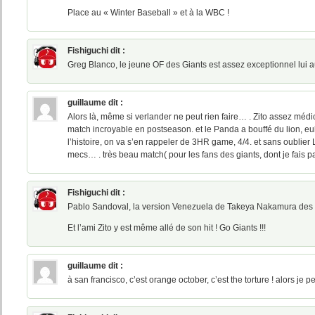
Place au « Winter Baseball » et à la WBC !
Fishiguchi
dit :
Greg Blanco, le jeune OF des Giants est assez exceptionnel lui au
guillaume
dit :
Alors là, même si verlander ne peut rien faire… . Zito assez méd
match incroyable en postseason. et le Panda a bouffé du lion, euh 
l’histoire, on va s’en rappeler de 3HR game, 4/4. et sans oublier
mecs… . très beau match( pour les fans des giants, dont je fais par
Fishiguchi
dit :
Pablo Sandoval, la version Venezuela de Takeya Nakamura des S
Et l’ami Zito y est même allé de son hit ! Go Giants !!!
guillaume
dit :
à san francisco, c’est orange october, c’est the torture ! alors je