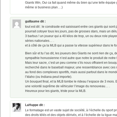
Giants Win, Oui ca fait quand même du bien qu’une telle équipe 
même si business plan….)
guillaume
dit :
tout est dit : le constraste est saisissant entre ces giants qui s
pourrait cotoyer tous les jours, pas de grosses stars, mais un dél
3 barbus ! un joueur qui a 40 kilos de trop, un ou deux role play
séries nationales… .
et à côté de ça la MLB qui a passe la vitesse supérieur dans le f
Bien sûr et tu l’as dit, les joueurs des Giants ne sont rien de ça, de
sympathie honussienne n’est autre que notre le produit de notre
Mais leur sacre, c’est un peu comme s’ils nous offraient en bouqu
recherché dans le baseball majeur, une ressemblance avec ces 
au fond des complexes sportifs, mais aussi partout dans le mond
l’Idaho (ou Indiana peut importe).
Un bouquet final, et la MLB tombe le rideau l’espace de 3 mois. El
une volonté suprême de véhiculer l’image du renouveau… .
Heureux pour les giants, triste pour la MLB.
LaHuppe
dit :
Le formatage est un vaste sujet de société, à l’échelle du sport p
des droits télés et des objets dérivés, et à l’échelle de la ligue m