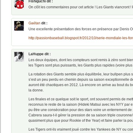
Fishiguchi
dit :
On clôt les commentaires pour cet article ! Les Giants viancront ! P
Gaétan
dit :
Une excellente présentation des forces en présence par Denis Oue
http://passionbaseball.blogspot.fr/2012/10/serie-mondiale-les-for
LaHuppe
dit :
Les deux équipes, dont les compteurs sont remis à zéro sont bien 
les Tigers sont plus puissants, les Giants plus rapides (voire plus
La rotation des Giants semble plus équilibrée, leur bullpen plus s
s’est un peu perdu en chemin depuis sa saison exceptionnelle de
auront été chaotiques en 2012. Là encore on arrive au bout du bo
la donne.
Les finales et ce quelque soit le sport, ont souvent permis de me
reconnus le reste de la saison (Hideki Matsui avec les NYY par ex
pu être une consécration pour des stars voire un enterrement de
Cabrera saura-t-il gérer la pression de sa saison triple couronne
quasiment plus que pour Rookie of the Year) et faire parler la po
Les Tigers ont-ils vraiment joué contre les Yankees de NY ou co