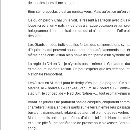
de tous les jours, il me semble.
Bien sûr le spectacle est au rendez-vous. Mais qu’est ce qu’on y 
Ce qu’on perd ? Chacun le voit, le ressent à sa façon avec plus o
logos ici et là, un « patch » de plus à chaque occasion est un pro
hologramme d’authentification sur tout et n’importe quoi, l’offre 
des fans.
Les Giants ont des individualités fortes, des surnoms biens sym
d’équipiers, qui peuvent nous rappeler nos déplacements, nos 
même dans cette vision bien naïve ils font partie d’un système bi
La règle du DH en NL, je n’y crois pas… même si, Guillaume, dans
et malheureusement raison. On peut espérer que les défenseurs de
Nationale l’emportent.
Les Astros en AL c’est pour le derby, c’est pour le pognon. Ce n’es
Marlins, le « nouveau » Yankee Stadium, le « nouveau » Comiske
stadium, le concept de « Red Sox Nation »… tout est marketing m
Avant les joueurs ne portaient pas de casques, chiquaient comm
charretiers, laissaient leurs gants sur le terrain entre leur passag
buvaient, mangeaient, rotaient, pétaient, et plein d’autres verbes
Maintenant ils ont des problèmes d’alcool, tel Josh Hamilton qui 
et qui se plie à une conférence de presse pour s’excuser. Ben oui 
conçu.