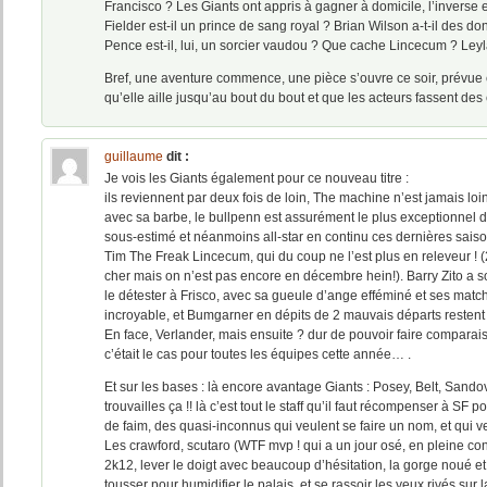
Francisco ? Les Giants ont appris à gagner à domicile, l’inverse es
Fielder est-il un prince de sang royal ? Brian Wilson a-t-il des d
Pence est-il, lui, un sorcier vaudou ? Que cache Lincecum ? Leyla
Bref, une aventure commence, une pièce s’ouvre ce soir, prévu
qu’elle aille jusqu’au bout du bout et que les acteurs fassent des 
guillaume
dit :
Je vois les Giants également pour ce nouveau titre :
ils reviennent par deux fois de loin, The machine n’est jamais lo
avec sa barbe, le bullpenn est assurément le plus exceptionnel d
sous-estimé et néanmoins all-star en continu ces dernières sais
Tim The Freak Lincecum, qui du coup ne l’est plus en releveur ! (
cher mais on n’est pas encore en décembre hein!). Barry Zito a so
le détester à Frisco, avec sa gueule d’ange efféminé et ses mat
incroyable, et Bumgarner en dépits de 2 mauvais départs restent 
En face, Verlander, mais ensuite ? dur de pouvoir faire comparai
c’était le cas pour toutes les équipes cette année… .
Et sur les bases : là encore avantage Giants : Posey, Belt, Sandov
trouvailles ça !! là c’est tout le staff qu’il faut récompenser à SF 
de faim, des quasi-inconnus qui veulent se faire un nom, et qui v
Les crawford, scutaro (WTF mvp ! qui a un jour osé, en pleine co
2k12, lever le doigt avec beaucoup d’hésitation, la gorge noué e
tousser pour humidifier le palais, et se rassoir les yeux rivés sur