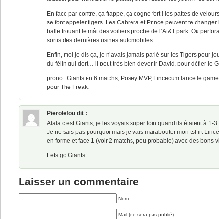
En face par contre, ça frappe, ça cogne fort ! les pattes de velours
se font appeler tigers. Les Cabrera et Prince peuvent te changer l
balle trouant le mât des voiliers proche de l’At&T park. Ou perfor
sortis des dernières usines automobiles.
Enfin, moi je dis ça, je n’avais jamais parié sur les Tigers pour j
du félin qui dort… il peut très bien devenir David, pour défier le G
prono : Giants en 6 matchs, Posey MVP, Lincecum lance le game 
pour The Freak.
Pierolefou
dit :
Alala c’est Giants, je les voyais super loin quand ils étaient à 1-
Je ne sais pas pourquoi mais je vais marabouter mon tshirt Lin
en forme et face 1 (voir 2 matchs, peu probable) avec des bons vi
Lets go Giants
Laisser un commentaire
Nom
Mail (ne sera pas publié)