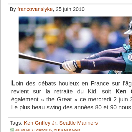
By
francovanslyke
, 25 juin 2010
L
oin des débats houleux en France sur l’âg
revient sur la retraite du Kid, soit
Ken G
également « the Great » ce mercredi 2 juin 
Le plus beau swing des années 80 et 90 nous q
Tags:
Ken Griffey Jr
,
Seattle Mariners
All Star MLB
,
Baseball US
,
MLB & MiLB News