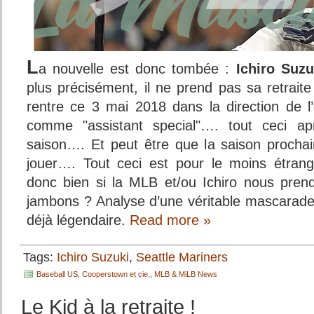
L
a nouvelle est donc tombée :
Ichiro Suzu
plus précisément, il ne prend pas sa retrait
rentre ce 3 mai 2018 dans la direction de l’
comme "assistant special"…. tout ceci a
saison…. Et peut être que la saison prochai
jouer…. Tout ceci est pour le moins étra
donc bien si la MLB et/ou Ichiro nous prend
jambons ? Analyse d’une véritable mascarade,
déjà légendaire.
Read more »
Tags:
Ichiro Suzuki
,
Seattle Mariners
Baseball US
,
Cooperstown et cie.
,
MLB & MiLB News
Le Kid à la retraite !