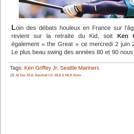
L
oin des débats houleux en France sur l’âg
revient sur la retraite du Kid, soit
Ken G
également « the Great » ce mercredi 2 juin 
Le plus beau swing des années 80 et 90 nous q
Tags:
Ken Griffey Jr
,
Seattle Mariners
All Star MLB
,
Baseball US
,
MLB & MiLB News