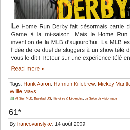
L
e Home Run Derby fait désormais partie des
Game à la mi-saison. Mais le Home Run D
invention de la MLB d’aujourd’hui. La MLB e
l’idée de ce duel de sluggers à un show télé 
vous le dit ! Retour sur une expérience télé en
Read more »
Tags:
Hank Aaron
,
Harmon Killebrew
,
Mickey Mantl
Willie Mays
All Star MLB
,
Baseball US
,
Histoires & Légendes
,
Le Salon de visionnage
61*
By
francovanslyke
, 14 août 2009