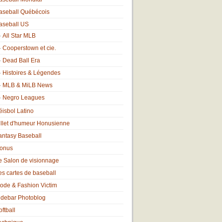
aseball Québécois
aseball US
All Star MLB
Cooperstown et cie.
Dead Ball Era
Histoires & Légendes
MLB & MiLB News
Negro Leagues
éisbol Latino
illet d'humeur Honusienne
antasy Baseball
onus
e Salon de visionnage
es cartes de baseball
ode & Fashion Victim
idebar Photoblog
oftball