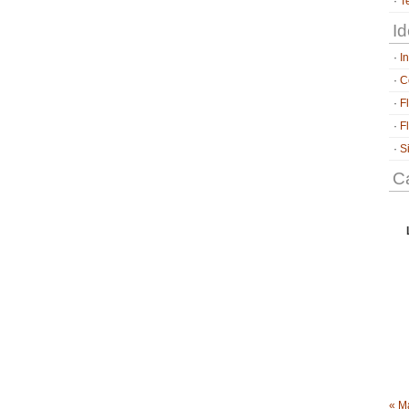
T
Id
I
C
F
F
S
Ca
« M