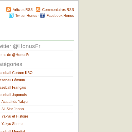
Articles RSS
·
Commentaires RSS
Twitter Honus
·
Facebook Honus
witter @HonusFr
eets de @HonusFr
atégories
aseball Coréen KBO
aseball Féminin
aseball Français
aseball Japonais
Actualités Yakyu
All Star Japan
Yakyu et Histoire
Yakyu Shrine
aseball Mondial