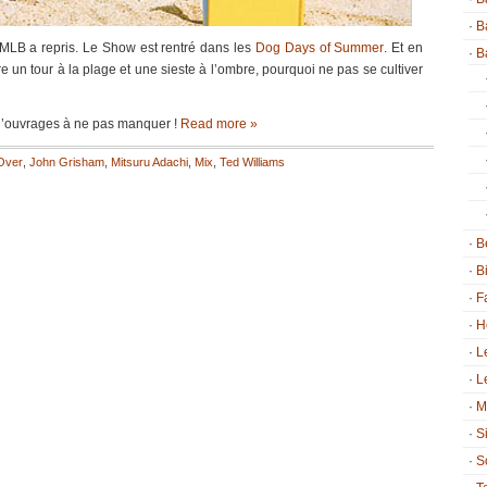
B
 MLB a repris. Le Show est rentré dans les
Dog Days of Summer
. Et en
B
e un tour à la plage et une sieste à l’ombre, pourquoi ne pas se cultiver
d’ouvrages à ne pas manquer !
Read more »
Over
,
John Grisham
,
Mitsuru Adachi
,
Mix
,
Ted Williams
B
B
F
H
L
L
M
S
S