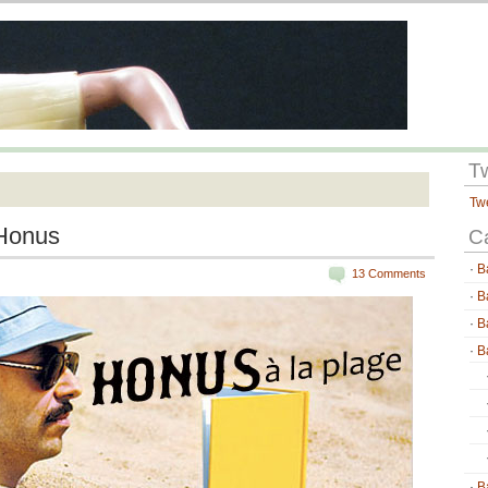
T
Tw
’Honus
C
B
13 Comments
B
B
B
B