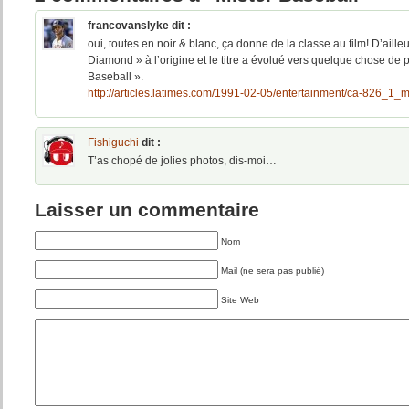
francovanslyke
dit :
oui, toutes en noir & blanc, ça donne de la classe au film! D’ailleur
Diamond » à l’origine et le titre a évolué vers quelque chose de 
Baseball ».
http://articles.latimes.com/1991-02-05/entertainment/ca-826_1_m
Fishiguchi
dit :
T’as chopé de jolies photos, dis-moi…
Laisser un commentaire
Nom
Mail (ne sera pas publié)
Site Web