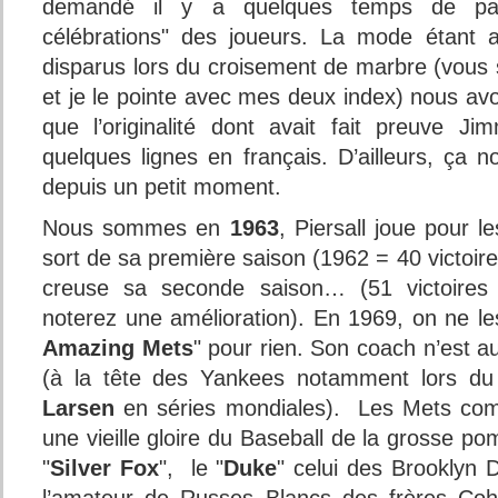
demandé il y a quelques temps de pa
célébrations" des joueurs. La mode étant 
disparus lors du croisement de marbre (vous s
et je le pointe avec mes deux index) nous a
que l’originalité dont avait fait preuve Jim
quelques lignes en français. D’ailleurs, ça no
depuis un petit moment.
Nous sommes en
1963
, Piersall joue pour l
sort de sa première saison (1962 = 40 victoire
creuse sa seconde saison… (51 victoires 
noterez une amélioration). En 1969, on ne le
Amazing Mets
" pour rien. Son coach n’est a
(à la tête des Yankees notamment lors du
Larsen
en séries mondiales). Les Mets com
une vieille gloire du Baseball de la grosse 
"
Silver Fox
", le "
Duke
" celui des Brooklyn