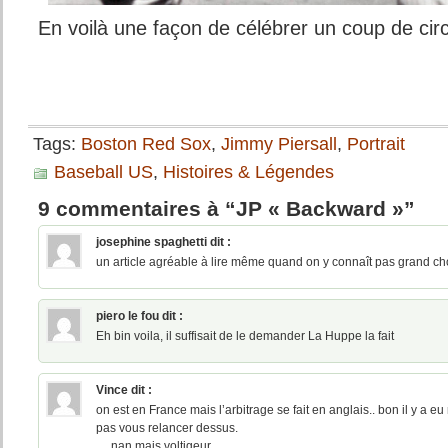
En voilà une façon de célébrer un coup de circu
Tags:
Boston Red Sox
,
Jimmy Piersall
,
Portrait
Baseball US
,
Histoires & Légendes
9 commentaires à “JP « Backward »”
josephine spaghetti
dit :
un article agréable à lire même quand on y connaît pas grand chos
piero le fou
dit :
Eh bin voila, il suffisait de le demander La Huppe la fait
Vince
dit :
on est en France mais l’arbitrage se fait en anglais.. bon il y a eu
pas vous relancer dessus.
… nan mais voltigeur…