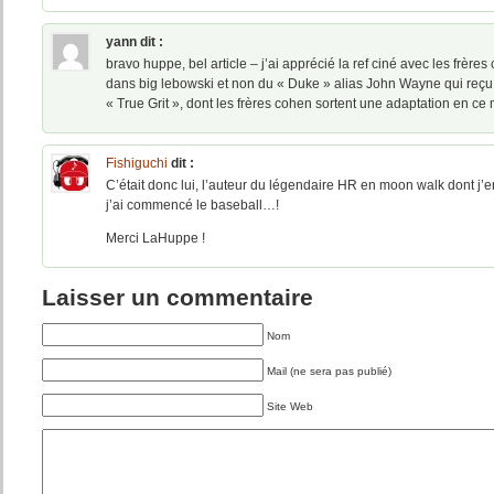
yann
dit :
bravo huppe, bel article – j’ai apprécié la ref ciné avec les frère
dans big lebowski et non du « Duke » alias John Wayne qui reçu 
« True Grit », dont les frères cohen sortent une adaptation en ce
Fishiguchi
dit :
C’était donc lui, l’auteur du légendaire HR en moon walk dont j’
j’ai commencé le baseball…!
Merci LaHuppe !
Laisser un commentaire
Nom
Mail (ne sera pas publié)
Site Web