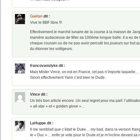
Gaétan
dit :
Vive le BBF libre !!!
Effectivement le marché lunaire de la course à la maison de Jacq
manière audacieuse de fêter sa 100ème longue balle. Il a eu de 
chaque coussin ou de ne pas avoir percuté les joueurs sur but q
du étonner les voltigeurs.
francovanslyke
dit :
Mais Mister Vince, on est en France, (et pas n’importe laquelle…
Sinon effectivement Yann c’est bien le Dude.
Vince
dit :
Un très bon article encore. Un seul regret pour ma part: l’utilisat
« all-star » et « golden glove »…
LaHuppe
dit :
Il me semblait que c’était le Duke… my bad, dans la version fra
le « Duc »… enfin je vote pour le Dude et je m’incline devant sa