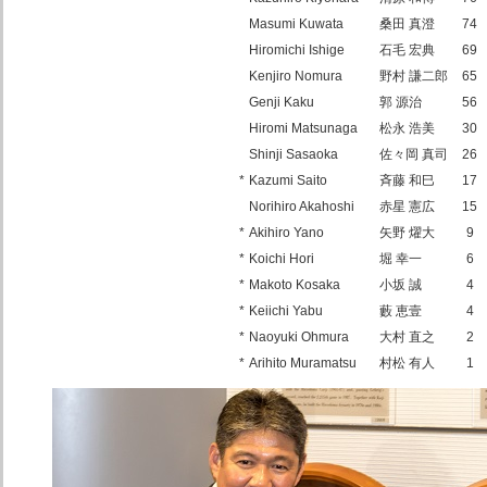
Masumi Kuwata
桑田 真澄
74
Hiromichi Ishige
石毛 宏典
69
Kenjiro Nomura
野村 謙二郎
65
Genji Kaku
郭 源治
56
Hiromi Matsunaga
松永 浩美
30
Shinji Sasaoka
佐々岡 真司
26
*
Kazumi Saito
斉藤 和巳
17
Norihiro Akahoshi
赤星 憲広
15
*
Akihiro Yano
矢野 燿大
9
*
Koichi Hori
堀 幸一
6
*
Makoto Kosaka
小坂 誠
4
*
Keiichi Yabu
藪 恵壹
4
*
Naoyuki Ohmura
大村 直之
2
*
Arihito Muramatsu
村松 有人
1