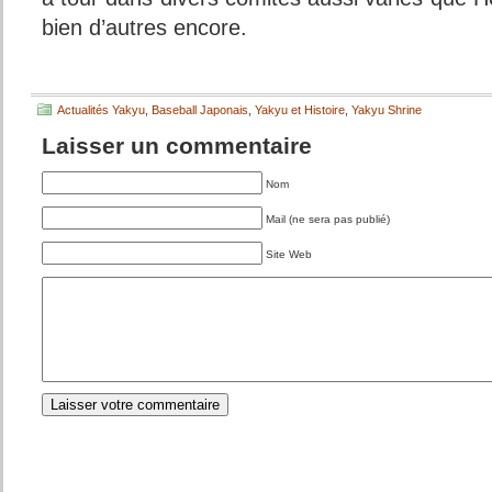
bien d’autres encore.
Actualités Yakyu
,
Baseball Japonais
,
Yakyu et Histoire
,
Yakyu Shrine
Laisser un commentaire
Nom
Mail (ne sera pas publié)
Site Web