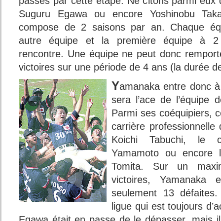
passés par cette étape. Ne citons parmi eu
Suguru Egawa ou encore Yoshinobu Takah
compose de 2 saisons par an. Chaque équ
autre équipe et la première équipe à 2 
rencontre. Une équipe ne peut donc rempor
victoires sur une période de 4 ans (la durée de
Y
amanaka entre donc à l
sera l’ace de l’équipe 
Parmi ses coéquipiers, c
carrière professionnelle
Koichi Tabuchi, le c
Yamamoto ou encore 
Tomita. Sur un maxi
victoires, Yamanaka 
seulement 13 défaites.
ligue qui est toujours d’a
Egawa était en passe de le dépasser, mais il