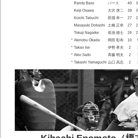
Randy Bass
バース
40
3
Keiji Osawa
大沢 啓二
39
3
Koichi Tabuchi
田淵 幸一
27
2
Masayuki Dobashi
土橋 正幸
27
2
Tokuji Nagaike
長池 徳士
26
2
*
Akinobu Okada
岡田 彰布
10
*
Takao Ise
伊勢 孝夫
2
*
Akio Saito
斉藤 明夫
2
*
Takashi Yamaguchi
山口 高志
2