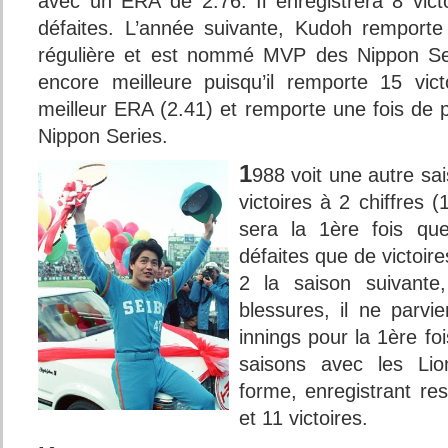
avec un ERA de 2.76. Il enregistrera 8 vic
défaites. L’année suivante, Kudoh remporte
régulière et est nommé MVP des Nippon Ser
encore meilleure puisqu’il remporte 15 vic
meilleur ERA (2.41) et remporte une fois de 
Nippon Series.
1
988 voit une autre s
victoires à 2 chiffres 
sera la 1ère fois q
défaites que de victoire
2 la saison suivante
blessures, il ne parv
innings pour la 1ère fo
saisons avec les Li
forme, enregistrant re
et 11 victoires.