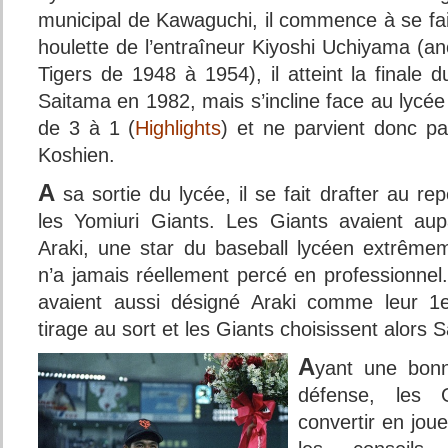
municipal de Kawaguchi, il commence à se fai
houlette de l’entraîneur Kiyoshi Uchiyama (a
Tigers de 1948 à 1954), il atteint la finale d
Saitama en 1982, mais s’incline face au lycé
de 3 à 1 (
Highlights
) et ne parvient donc pa
Koshien.
A
sa sortie du lycée, il se fait drafter au r
les Yomiuri Giants. Les Giants avaient aup
Araki, une star du baseball lycéen extrême
n’a jamais réellement percé en professionnel
avaient aussi désigné Araki comme leur 1e
tirage au sort et les Giants choisissent alors S
A
yant une bon
défense, les 
convertir en jou