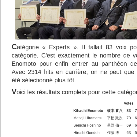
C
atégorie « Experts ». Il fallait 83 voix p
catégorie. C’est exactement le nombre de v
Enomoto pour enfin entrer au panthéon des
Avec 2314 hits en carrière, on ne peut que s
été sélectionné plus tôt.
V
oici les résultats complets pour cette catégor
Votes
Kihachi Enomoto
榎本 喜八
83
7
Masaji Hiramatsu
平松 政次
70
6
Senichi Hoshino
星野 仙一
69
6
Hiroshi Gondoh
権藤 博
63
5