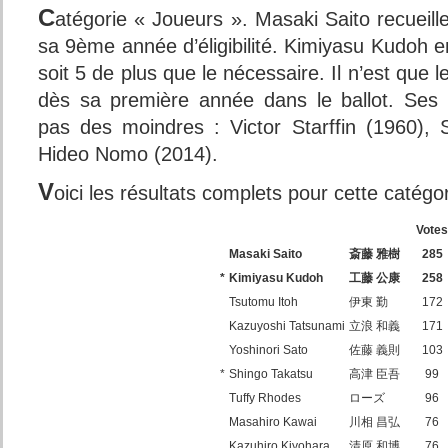
C
atégorie « Joueurs ». Masaki Saito recueill
sa 9ème année d’éligibilité. Kimiyasu Kudoh e
soit 5 de plus que le nécessaire. Il n’est que 
dès sa première année dans le ballot. Ses
pas des moindres : Victor Starffin (1960),
Hideo Nomo (2014).
V
oici les résultats complets pour cette catégor
Votes
Masaki Saito
斎藤 雅樹
285
*
Kimiyasu Kudoh
工藤 公康
258
Tsutomu Itoh
伊東 勤
172
Kazuyoshi Tatsunami
立浪 和義
171
Yoshinori Sato
佐藤 義則
103
*
Shingo Takatsu
高津 臣吾
99
Tuffy Rhodes
ローズ
96
Masahiro Kawai
川相 昌弘
76
Kazuhiro Kiyohara
清原 和博
76