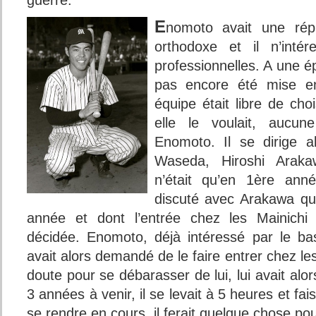
guerre.
E
nomoto avait une rép
orthodoxe et il n’inté
professionnelles. A une ép
pas encore été mise e
équipe était libre de ch
elle le voulait, aucu
Enomoto. Il se dirige 
Waseda, Hiroshi Araka
n’était qu’en 1ère ann
discuté avec Arakawa qu
année et dont l’entrée chez les Mainichi 
décidée. Enomoto, déjà intéressé par le base
avait alors demandé de le faire entrer chez l
doute pour se débarasser de lui, lui avait alor
3 années à venir, il se levait à 5 heures et fa
se rendre en cours, il ferait quelque chose pour