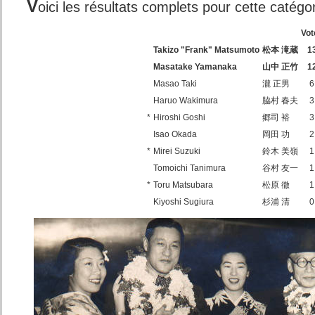
V
oici les résultats complets pour cette catégor
Vot
Takizo "Frank" Matsumoto
松本 滝蔵
1
Masatake Yamanaka
山中 正竹
1
Masao Taki
瀧 正男
6
Haruo Wakimura
脇村 春夫
3
*
Hiroshi Goshi
郷司 裕
3
Isao Okada
岡田 功
2
*
Mirei Suzuki
鈴木 美嶺
1
Tomoichi Tanimura
谷村 友一
1
*
Toru Matsubara
松原 徹
1
Kiyoshi Sugiura
杉浦 清
0