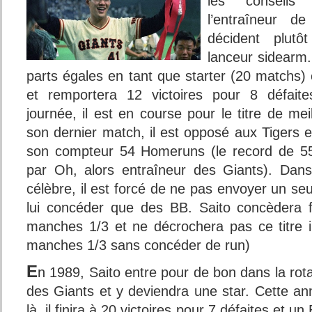
les conseils
l’entraîneur de
décident plutô
lanceur sidearm. 
parts égales en tant que starter (20 matchs)
et remportera 12 victoires pour 8 défaite
journée, il est en course pour le titre de me
son dernier match, il est opposé aux Tigers 
son compteur 54 Homeruns (le record de 55
par Oh, alors entraîneur des Giants). Dans
célèbre, il est forcé de ne pas envoyer un seu
lui concéder que des BB. Saito concèdera 
manches 1/3 et ne décrochera pas ce titre indi
manches 1/3 sans concéder de run)
E
n 1989, Saito entre pour de bon dans la rota
des Giants et y deviendra une star. Cette an
là, il finira à 20 victoires pour 7 défaites et u