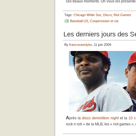
ces beaux moments. On vous les présente 
Tags:
Chicago White Sox
,
Disco
,
Riot Games
Baseball US
,
Cooperstown et cie.
Les derniers jours des S
By
francovanslyke
, 11 juin 2009
A
près la
disco demolition night
et la
10 c
rock n roll » de la MLB, les « riot games »