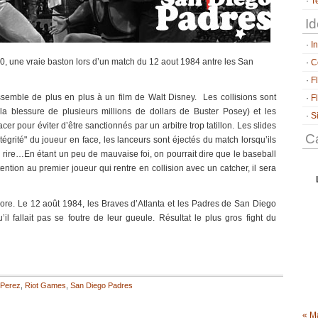
T
Id
I
, une vraie baston lors d’un match du 12 aout 1984 antre les San
C
F
essemble de plus en plus à un film de Walt Disney. Les collisions sont
F
la blessure de plusieurs millions de dollars de Buster Posey) et les
S
cer pour éviter d’être sanctionnés par un arbitre trop tatillon. Les slides
Ca
tégrité" du joueur en face, les lanceurs sont éjectés du match lorsqu’ils
us rire…En étant un peu de mauvaise foi, on pourrait dire que le baseball
ntion au premier joueur qui rentre en collision avec un catcher, il sera
core. Le 12 août 1984, les Braves d’Atlanta et les Padres de San Diego
l fallait pas se foutre de leur gueule. Résultat le plus gros fight du
 Perez
,
Riot Games
,
San Diego Padres
« M