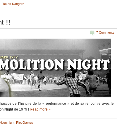
s
,
Texas Rangers
 !!!
7 Comments
fiascos de l’histoire de la « performance » et de sa rencontre avec le
on Night
de 1979 !
Read more »
ition night
,
Riot Games