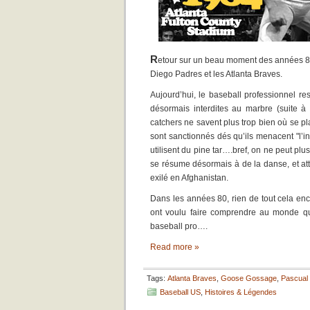
R
etour sur un beau moment des années 80
Diego Padres et les Atlanta Braves.
Aujourd’hui, le baseball professionnel r
désormais interdites au marbre (suite à 
catchers ne savent plus trop bien où se pla
sont sanctionnés dés qu’ils menacent "l’in
utilisent du pine tar….bref, on ne peut pl
se résume désormais à de la danse, et atte
exilé en Afghanistan.
Dans les années 80, rien de tout cela en
ont voulu faire comprendre au monde qu’i
baseball pro….
Read more »
Tags:
Atlanta Braves
,
Goose Gossage
,
Pascual
Baseball US
,
Histoires & Légendes