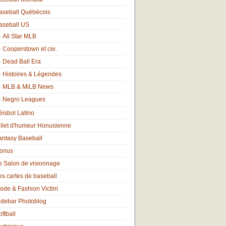
aseball Québécois
aseball US
All Star MLB
Cooperstown et cie.
Dead Ball Era
Histoires & Légendes
MLB & MiLB News
Negro Leagues
éisbol Latino
illet d'humeur Honusienne
antasy Baseball
onus
e Salon de visionnage
es cartes de baseball
ode & Fashion Victim
idebar Photoblog
oftball