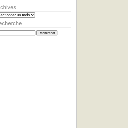
rchives
hives
echerche
hercher :