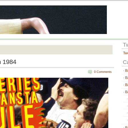
T
Tw
n 1984
C
B
0 Comments
B
B
B
B