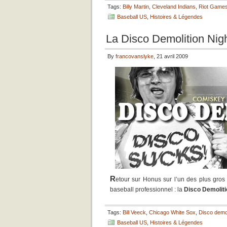
Tags:
Billy Martin
,
Cleveland Indians
,
Riot Game
Baseball US
,
Histoires & Légendes
La Disco Demolition Night
By
francovanslyke
, 21 avril 2009
R
etour sur Honus sur l’un des plus gros 
baseball professionnel : la
Disco Demoliti
Tags:
Bill Veeck
,
Chicago White Sox
,
Disco demol
Baseball US
,
Histoires & Légendes