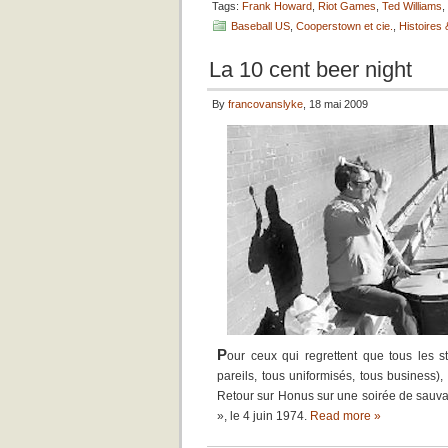
Tags:
Frank Howard
,
Riot Games
,
Ted Williams
,
Baseball US
,
Cooperstown et cie.
,
Histoires
La 10 cent beer night
By
francovanslyke
, 18 mai 2009
P
our ceux qui regrettent que tous les
pareils, tous uniformisés, tous business),
Retour sur Honus sur une soirée de sauva
», le 4 juin 1974.
Read more »