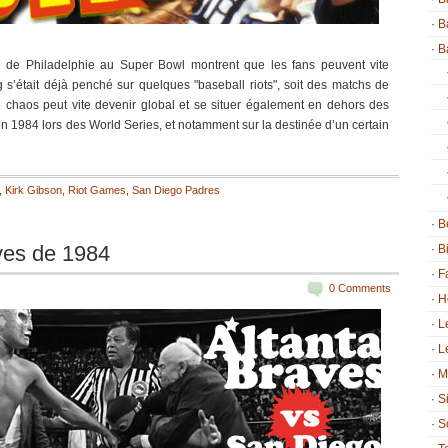
B
B
re de Philadelphie au Super Bowl montrent que les fans peuvent vite
 s’était déjà penché sur quelques "baseball riots", soit des matchs de
le chaos peut vite devenir global et se situer également en dehors des
 en 1984 lors des World Series, et notamment sur la destinée d’un certain
,
Kirk Gibson
,
Riot Games
,
San Diego Padres
B
ves de 1984
B
F
0 Comments
H
L
L
M
S
S