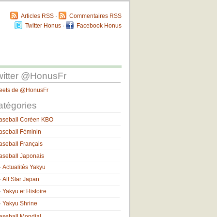
Articles RSS
·
Commentaires RSS
Twitter Honus
·
Facebook Honus
witter @HonusFr
eets de @HonusFr
atégories
aseball Coréen KBO
aseball Féminin
aseball Français
aseball Japonais
Actualités Yakyu
All Star Japan
Yakyu et Histoire
Yakyu Shrine
aseball Mondial