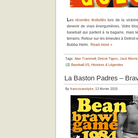
L
es
récentes festivités
lors de la victoi
devenir de vrais énergumènes. Votre blog
baseball qui partent à la bagarre, mais 
terrains. Retour sur les émeutes à Detroit
Bubba Helm.
Read more »
Tags:
Alan Trammell
,
Detroit Tigers
,
Jack Morris
Baseball US
,
Histoires & Légendes
La Baston Padres – Bra
By
francovanslyke
, 13 février 2015