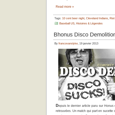
Read more »
Tags:
10 cent beer night
,
Cleveland Indians
,
Rio
Baseball US
,
Histoires & Légendes
Bhonus Disco Demolition
By
francovanslyke
, 19 janvier 2013
D
epuis le dernier article paru sur Hon
retrouvées. Un match qui part en sucette d