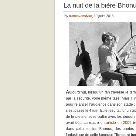
La nuit de la bière Bhon
By
francovanslyke
, 10 juillet 2013
A
ujourd’hui, lorsqu’un fan traverse le t
par la sécurité, voire même tasé. Mais I
pour relancer l’audience dans son stade : 
s’est passé le 4 juin. Et le résultat fur un 
de le piétiner et se battre avec les joueur
avait déjà consacré
un article en 2009
(r
dans cette section Bhonus, des photos 
fantastique de cette fameuse "
Ten cent be