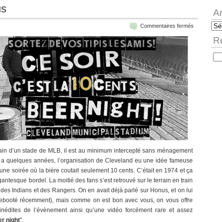
us
A
sur
Arc
Commentaires fermés
La
R
nuit
de
Rec
la
bière
Bhonus
errain d’un stade de MLB, il est au minimum intercepté sans ménagement
l y a quelques années, l’organisation de Cleveland eu une idée fameuse
une soirée où la bière coutait seulement 10 cents. C’était en 1974 et ça
gigantesque bordel. La moitié des fans s’est retrouvé sur le terrain en train
s des Indians et des Rangers. On en avait déjà parlé sur Honus, et on lui
ebooté récemment), mais comme on est bon avec vous, on vous offre
inédites de l’évènement ainsi qu’une vidéo forcément rare et assez
er night
".