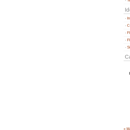
T
Id
I
C
F
F
S
Ca
« M