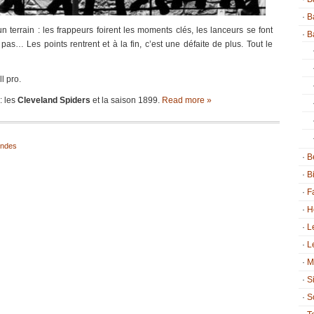
B
un terrain : les frappeurs foirent les moments clés, les lanceurs se font
B
pas… Les points rentrent et à la fin, c’est une défaite de plus. Tout le
l pro.
: les
Cleveland Spiders
et la saison 1899.
Read more »
endes
B
B
F
H
L
L
M
S
S