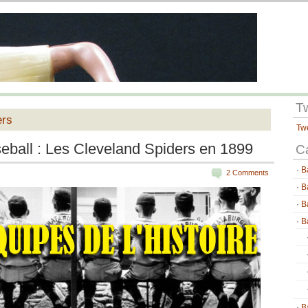
T
ers
Tw
eball : Les Cleveland Spiders en 1899
C
B
2 Comments
B
B
B
B