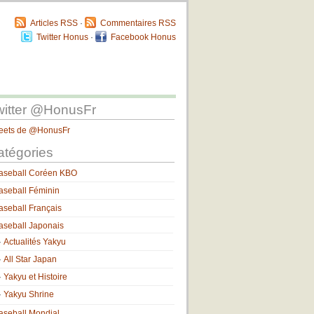
Articles RSS
·
Commentaires RSS
Twitter Honus
·
Facebook Honus
witter @HonusFr
eets de @HonusFr
atégories
aseball Coréen KBO
aseball Féminin
aseball Français
aseball Japonais
Actualités Yakyu
All Star Japan
Yakyu et Histoire
Yakyu Shrine
aseball Mondial