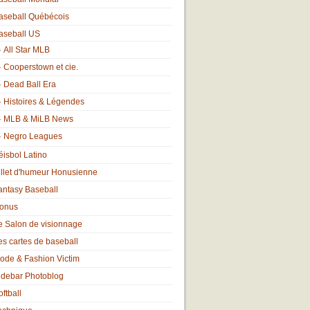
aseball Québécois
aseball US
All Star MLB
Cooperstown et cie.
Dead Ball Era
Histoires & Légendes
MLB & MiLB News
Negro Leagues
éisbol Latino
illet d'humeur Honusienne
antasy Baseball
onus
e Salon de visionnage
es cartes de baseball
ode & Fashion Victim
idebar Photoblog
oftball