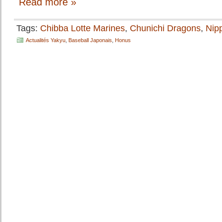
Read more »
Tags:
Chibba Lotte Marines
,
Chunichi Dragons
,
Nip
Actualités Yakyu
,
Baseball Japonais
,
Honus