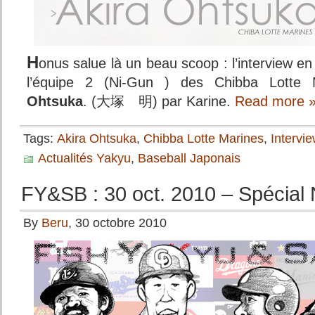
H
onus salue là un beau scoop : l’interview en
l’équipe 2 (Ni-Gun ) des Chibba Lotte 
Ohtsuka
. (大塚 明) par Karine.
Read more 
Tags:
Akira Ohtsuka
,
Chibba Lotte Marines
,
Intervi
Actualités Yakyu
,
Baseball Japonais
FY&SB : 30 oct. 2010 – Spécial 
By
Beru
, 30 octobre 2010