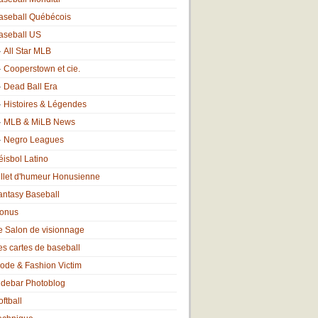
aseball Québécois
aseball US
All Star MLB
Cooperstown et cie.
Dead Ball Era
Histoires & Légendes
MLB & MiLB News
Negro Leagues
éisbol Latino
illet d'humeur Honusienne
antasy Baseball
onus
e Salon de visionnage
es cartes de baseball
ode & Fashion Victim
idebar Photoblog
oftball