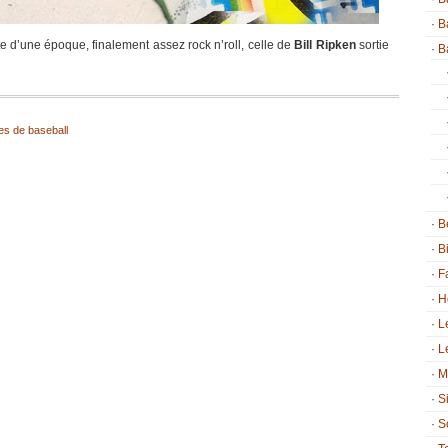
B
te d’une époque, finalement assez rock n’roll, celle de
Bill Ripken
sortie
B
es de baseball
B
B
F
H
L
L
M
S
S