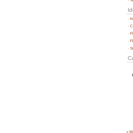
T
Id
I
C
F
F
S
Ca
« M