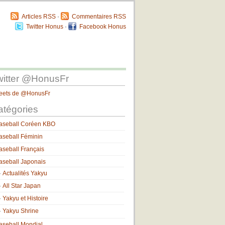
Articles RSS
·
Commentaires RSS
Twitter Honus
·
Facebook Honus
witter @HonusFr
eets de @HonusFr
atégories
aseball Coréen KBO
aseball Féminin
aseball Français
aseball Japonais
Actualités Yakyu
All Star Japan
Yakyu et Histoire
Yakyu Shrine
aseball Mondial