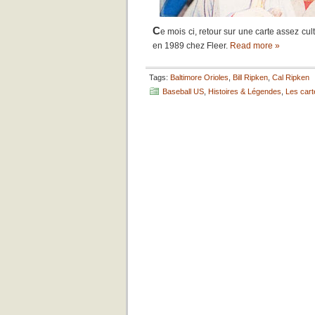
C
e mois ci, retour sur une carte assez cul
en 1989 chez Fleer.
Read more »
Tags:
Baltimore Orioles
,
Bill Ripken
,
Cal Ripken
Baseball US
,
Histoires & Légendes
,
Les cart