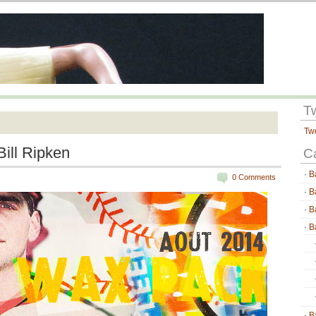
T
Tw
Bill Ripken
C
B
0 Comments
B
B
B
B