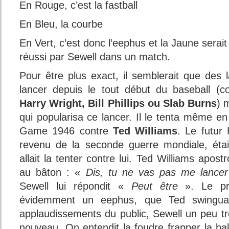
En Rouge, c’est la fastball
En Bleu, la courbe
En Vert, c’est donc l’eephus et la Jaune serai
réussi par Sewell dans un match.
Pour être plus exact, il semblerait que des l
lancer depuis le tout début du baseball 
Harry Wright, Bill Phillips ou Slab Burns
) 
qui popularisa ce lancer. Il le tenta même en
Game 1946 contre
Ted Williams
. Le futur 
revenu de la seconde guerre mondiale, éta
allait la tenter contre lui. Ted Williams apos
au bâton : «
Dis, tu ne vas pas me lancer 
Sewell lui répondit «
Peut être
». Le pre
évidemment un eephus, que Ted swingua
applaudissements du public, Sewell un peu t
nouveau. On entendit la foudre frapper la ball