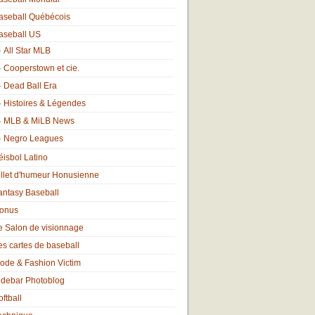
aseball Québécois
aseball US
All Star MLB
Cooperstown et cie.
Dead Ball Era
Histoires & Légendes
MLB & MiLB News
Negro Leagues
éisbol Latino
illet d'humeur Honusienne
antasy Baseball
onus
e Salon de visionnage
es cartes de baseball
ode & Fashion Victim
idebar Photoblog
oftball