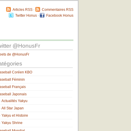
Articles RSS
·
Commentaires RSS
Twitter Honus
·
Facebook Honus
witter @HonusFr
eets de @HonusFr
atégories
aseball Coréen KBO
aseball Féminin
aseball Français
aseball Japonais
Actualités Yakyu
All Star Japan
Yakyu et Histoire
Yakyu Shrine
aseball Mondial