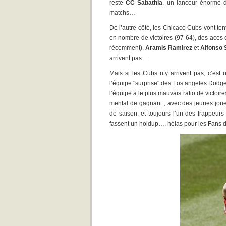
reste
CC Sabathia
, un lanceur énorme d
matchs…
De l’autre côté, les Chicaco Cubs vont tent
en nombre de victoires (97-64), des ace
récemment),
Aramis Ramirez
et
Alfonso
arrivent pas….
Mais si les Cubs n’y arrivent pas, c’es
l’équipe "surprise" des Los angeles Dodger
l’équipe a le plus mauvais ratio de victoir
mental de gagnant ; avec des jeunes j
de saison, et toujours l’un des frappeur
fassent un holdup…. hélas pour les Fans 