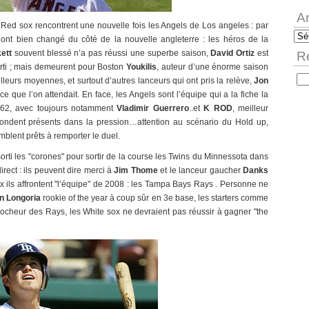
A
 Red sox rencontrent une nouvelle fois les Angels de Los angeles : par
Arc
 ont bien changé du côté de la nouvelle angleterre : les héros de la
ett
souvent blessé n’a pas réussi une superbe saison,
David Ortiz
est
R
rti ; mais demeurent pour Boston
Youkilis
, auteur d’une énorme saison
Rec
lleurs moyennes, et surtout d’autres lanceurs qui ont pris la relève,
Jon
ce que l’on attendait. En face, les Angels sont l’équipe qui a la fiche la
-62, avec toujours notamment
Vladimir Guerrero
..et
K ROD
, meilleur
ondent présents dans la pression…attention au scénario du Hold up,
blent prêts à remporter le duel.
orti les "corones" pour sortir de la course les Twins du Minnessota dans
rect : ils peuvent dire merci à
Jim Thome
et le lanceur gaucher
Danks
ux ils affrontent "l’équipe" de 2008 : les Tampa Bays Rays . Personne ne
n Longoria
rookie of the year à coup sûr en 3e base, les starters comme
accrocheur des Rays, les White sox ne devraient pas réussir à gagner "the