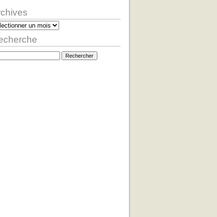
rchives
hives
echerche
hercher :