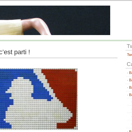
T
’est parti !
Tw
C
B
B
B
B
B