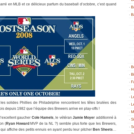
émarré en MLB et ce délicieux parfum du baseball d’octobre, c’est quand
B
B
B
B
F
H
L
les solides Phillies de Philadelphie rencontrent les têtes brulées des
L
is depuis 1982 que l’équipe des Brewers arrive en play-offs !
M
c l’excellent gaucher
Cole Hamels
, le vétéran
Jamie Moyer
additionné à
S
on (
Ryan Howard
MVP de la NL ?) semble plus forte que les Brewers,
S
qui affiche des petits ennuis en ayant perdu leur pitcher
Ben Sheets
…