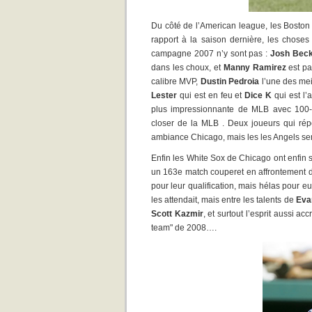
Du côté de l’American league, les Boston
rapport à la saison dernière, les choses
campagne 2007 n’y sont pas :
Josh Beck
dans les choux, et
Manny Ramirez
est pa
calibre MVP,
Dustin Pedroia
l’une des mei
Lester
qui est en feu et
Dice K
qui est l’a
plus impressionnante de MLB avec 100
closer de la MLB . Deux joueurs qui rép
ambiance Chicago, mais les les Angels sem
Enfin les White Sox de Chicago ont enfin s
un 163e match couperet en affrontement di
pour leur qualification, mais hélas pour e
les attendait, mais entre les talents de
Eva
Scott Kazmir
, et surtout l’esprit aussi 
team" de 2008….