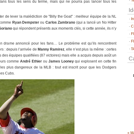
T
ans tous les sens du terme, mais qui ne pourra pas lancer tous les
Id
er de lever la malédiction de "Billy the Goat" : meilleur équipe de la NL
I
s comme
Ryan Dempster
ou
Carlos Zambrano
(qui a lancé un No Hitter
C
Soriano
qui répondent présents aux moments clés, si cette année, ils n’y
F
F
t un drame annoncé pour les fans… Le problème est qu’ils rencontrent
S
s : depuis l’arrivée de
Manny Ramirez
, elle n’est plus la même : certes
es des équipes qualifiées (87 victoires) mais elle a acquis depuis août un
Ca
oueurs comme
André Ethier
ou
James Looney
qui explosent en cette fin
s les plus dangereux de la MLB : tout est inscrit pour que les Dodgers
des Cubs.
« M