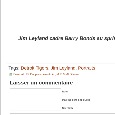
Jim Leyland cadre Barry Bonds au sprin
Tags:
Detroit Tigers
,
Jim Leyland
,
Portraits
Baseball US
,
Cooperstown et cie.
,
MLB & MiLB News
Laisser un commentaire
Nom
Mail (ne sera pas publié)
Site Web