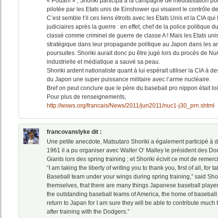
« Podam » ; Shoriki participa à la campagne de médiatisation po
pilotée par les Etats unis de Einshower qui visaient le contrôle de
C’est semble t’il ces liens étroits avec les Etats Unis et la CIA qu
judiciaires après la guerre : en effet, chef de la police politique d
classé comme criminel de guerre de classe A ! Mais les Etats uni
stratégique dans leur propagande politique au Japon dans les an
poursuites. Shoriki aurait donc pu être jugé lors du procès de
industrielle et médiatique a sauvé sa peau.
Shoriki ardent nationaliste quant à lui espérait utiliser la CIA à des
du Japon une super puissance militaire avec l’arme nucléaire.
Bref on peut conclure que le père du baseball pro nippon était lo
Pour plus de renseignements,
http://wsws.org/francais/News/2011/jun2011/nuc1-j30_prn.shtml
francovanslyke
dit :
Une petite anecdote, Matsutaro Shoriki a également participé à d
1961 il a pu organiser avec Walter O’ Malley le président des Do
Giants lors des spring training ; et Shoriki écivit ce mot de remer
“I am taking the liberty of writing you to thank you, first of all, fo
Baseball team under your wings during spring training,” said Shor
themselves, that there are many things Japanese baseball player
the outstanding baseball teams of America, the home of baseball.
return to Japan for I am sure they will be able to contribute muc
after training with the Dodgers.”